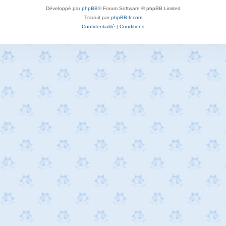
Développé par
phpBB
® Forum Software © phpBB Limited
Traduit par
phpBB-fr.com
Confidentialité
|
Conditions