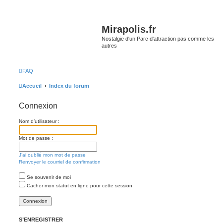
Mirapolis.fr
Nostalgie d'un Parc d'attraction pas comme les
autres
FAQ
Accueil
Index du forum
Connexion
Nom d’utilisateur :
Mot de passe :
J’ai oublié mon mot de passe
Renvoyer le courriel de confirmation
Se souvenir de moi
Cacher mon statut en ligne pour cette session
S’ENREGISTRER