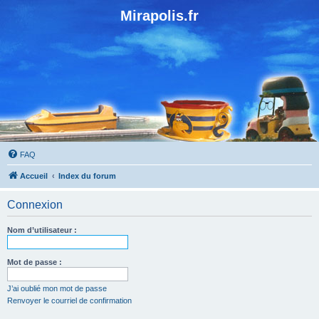
Mirapolis.fr
FAQ
Accueil
Index du forum
Connexion
Nom d’utilisateur :
Mot de passe :
J’ai oublié mon mot de passe
Renvoyer le courriel de confirmation