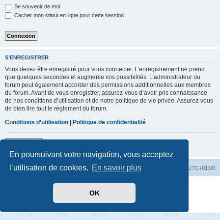
Se souvenir de moi
Cacher mon statut en ligne pour cette session
S’ENREGISTRER
Vous devez être enregistré pour vous connecter. L’enregistrement ne prend
que quelques secondes et augmente vos possibilités. L’administrateur du
forum peut également accorder des permissions additionnelles aux membres
du forum. Avant de vous enregistrer, assurez-vous d’avoir pris connaissance
de nos conditions d’utilisation et de notre politique de vie privée. Assurez-vous
de bien lire tout le règlement du forum.
Conditions d’utilisation
|
Politique de confidentialité
S’enregistrer
En poursuivant votre navigation, vous acceptez
l’utilisation de cookies.
En savoir plus
Accueil
Index du forum
Heures au format
UTC+01:00
Développé par
phpBB
® Forum Software © phpBB Limited
OK
Traduit par
phpBB-fr.com
Confidentialité
|
Conditions