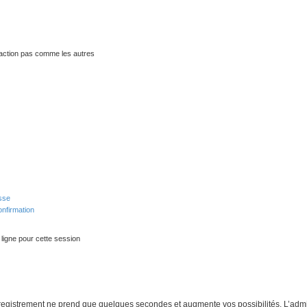
traction pas comme les autres
sse
onfirmation
ligne pour cette session
nregistrement ne prend que quelques secondes et augmente vos possibilités. L’adm