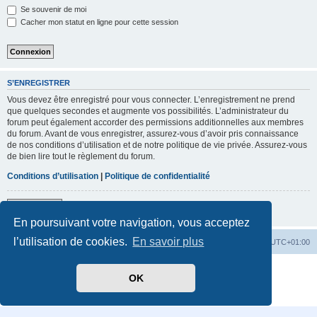
Se souvenir de moi
Cacher mon statut en ligne pour cette session
S’ENREGISTRER
Vous devez être enregistré pour vous connecter. L’enregistrement ne prend
que quelques secondes et augmente vos possibilités. L’administrateur du
forum peut également accorder des permissions additionnelles aux membres
du forum. Avant de vous enregistrer, assurez-vous d’avoir pris connaissance
de nos conditions d’utilisation et de notre politique de vie privée. Assurez-vous
de bien lire tout le règlement du forum.
Conditions d’utilisation
|
Politique de confidentialité
S’enregistrer
En poursuivant votre navigation, vous acceptez
l’utilisation de cookies.
En savoir plus
Accueil
Index du forum
Heures au format
UTC+01:00
Développé par
phpBB
® Forum Software © phpBB Limited
OK
Traduit par
phpBB-fr.com
Confidentialité
|
Conditions