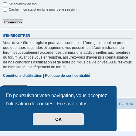
Se souvenir de moi
Cacher mon statut en ligne pour cette session
S’ENREGISTRER
Vous devez être enregistré pour vous connecter. L’enregistrement ne prend
que quelques secondes et augmente vos possibilités. L’administrateur du
forum peut également accorder des permissions additionnelles aux membres
du forum. Avant de vous enregistrer, assurez-vous d’avoir pris connaissance
de nos conditions d’utilisation et de notre politique de vie privée. Assurez-vous
de bien lire tout le règlement du forum.
Conditions d’utilisation
|
Politique de confidentialité
S’enregistrer
En poursuivant votre navigation, vous acceptez
l’utilisation de cookies.
En savoir plus
Accueil
Index du forum
Heures au format
UTC+01:00
Développé par
phpBB
® Forum Software © phpBB Limited
OK
Traduit par
phpBB-fr.com
Confidentialité
|
Conditions