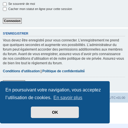
Se souvenir de moi
Cacher mon statut en ligne pour cette session
S’ENREGISTRER
Vous devez être enregistré pour vous connecter. L’enregistrement ne prend
que quelques secondes et augmente vos possibilités. L’administrateur du
forum peut également accorder des permissions additionnelles aux membres
du forum. Avant de vous enregistrer, assurez-vous d’avoir pris connaissance
de nos conditions d’utilisation et de notre politique de vie privée. Assurez-vous
de bien lire tout le règlement du forum.
Conditions d’utilisation
|
Politique de confidentialité
S’enregistrer
En poursuivant votre navigation, vous acceptez
l’utilisation de cookies.
En savoir plus
Accueil
Index du forum
Heures au format
UTC+01:00
Développé par
phpBB
® Forum Software © phpBB Limited
OK
Traduit par
phpBB-fr.com
Confidentialité
|
Conditions