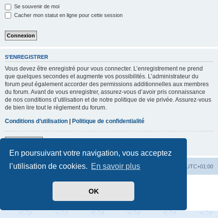
Se souvenir de moi
Cacher mon statut en ligne pour cette session
S’ENREGISTRER
Vous devez être enregistré pour vous connecter. L’enregistrement ne prend
que quelques secondes et augmente vos possibilités. L’administrateur du
forum peut également accorder des permissions additionnelles aux membres
du forum. Avant de vous enregistrer, assurez-vous d’avoir pris connaissance
de nos conditions d’utilisation et de notre politique de vie privée. Assurez-vous
de bien lire tout le règlement du forum.
Conditions d’utilisation
|
Politique de confidentialité
S’enregistrer
En poursuivant votre navigation, vous acceptez
l’utilisation de cookies.
En savoir plus
Accueil
Index du forum
Heures au format
UTC+01:00
Développé par
phpBB
® Forum Software © phpBB Limited
OK
Traduit par
phpBB-fr.com
Confidentialité
|
Conditions