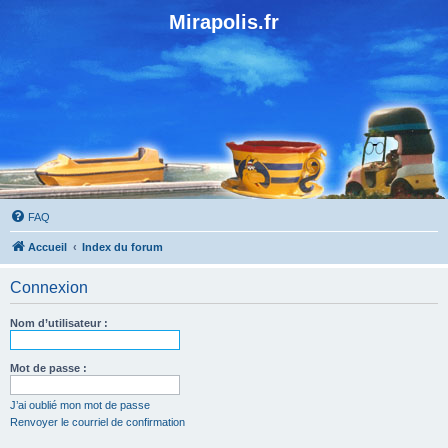
Mirapolis.fr
FAQ
Accueil
Index du forum
Connexion
Nom d’utilisateur :
Mot de passe :
J’ai oublié mon mot de passe
Renvoyer le courriel de confirmation