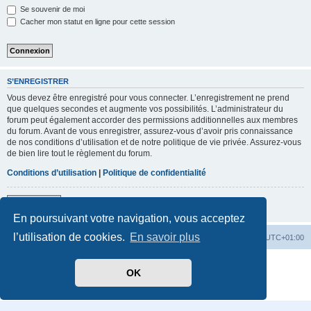
Se souvenir de moi
Cacher mon statut en ligne pour cette session
S’ENREGISTRER
Vous devez être enregistré pour vous connecter. L’enregistrement ne prend
que quelques secondes et augmente vos possibilités. L’administrateur du
forum peut également accorder des permissions additionnelles aux membres
du forum. Avant de vous enregistrer, assurez-vous d’avoir pris connaissance
de nos conditions d’utilisation et de notre politique de vie privée. Assurez-vous
de bien lire tout le règlement du forum.
Conditions d’utilisation
|
Politique de confidentialité
S’enregistrer
En poursuivant votre navigation, vous acceptez
l’utilisation de cookies.
En savoir plus
Accueil
Index du forum
Heures au format
UTC+01:00
Développé par
phpBB
® Forum Software © phpBB Limited
OK
Traduit par
phpBB-fr.com
Confidentialité
|
Conditions