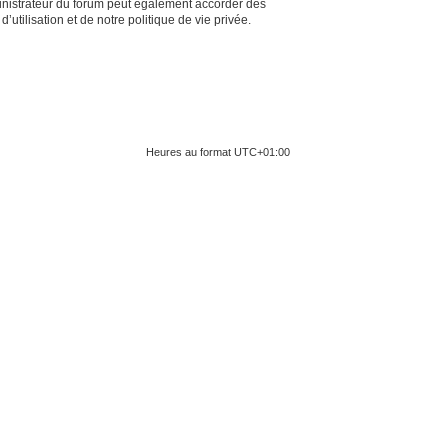
inistrateur du forum peut également accorder des
tilisation et de notre politique de vie privée.
Heures au format
UTC+01:00