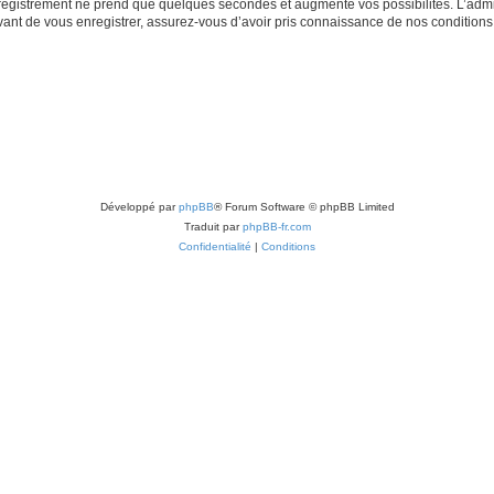
nregistrement ne prend que quelques secondes et augmente vos possibilités. L’adm
t de vous enregistrer, assurez-vous d’avoir pris connaissance de nos conditions d’u
Développé par
phpBB
® Forum Software © phpBB Limited
Traduit par
phpBB-fr.com
Confidentialité
|
Conditions