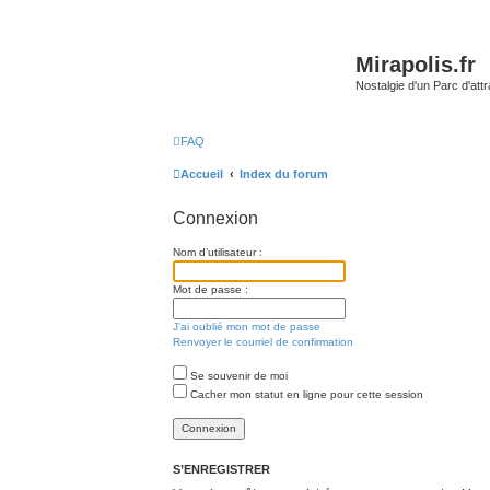
Mirapolis.fr
Nostalgie d'un Parc d'at
FAQ
Accueil
Index du forum
Connexion
Nom d’utilisateur :
Mot de passe :
J’ai oublié mon mot de passe
Renvoyer le courriel de confirmation
Se souvenir de moi
Cacher mon statut en ligne pour cette session
S’ENREGISTRER