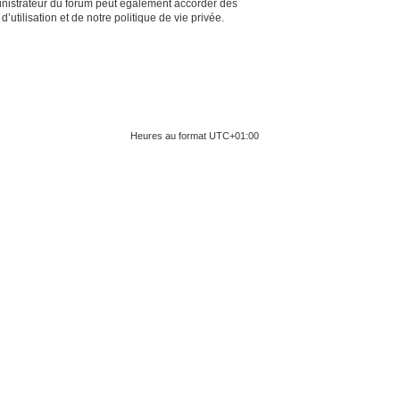
inistrateur du forum peut également accorder des
tilisation et de notre politique de vie privée.
Heures au format
UTC+01:00