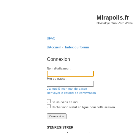
Mirapolis.fr
Nostalgie d'un Parc d'at
FAQ
Accueil
Index du forum
Connexion
Nom d’utilisateur :
Mot de passe :
J’ai oublié mon mot de passe
Renvoyer le courriel de confirmation
Se souvenir de moi
Cacher mon statut en ligne pour cette session
S’ENREGISTRER