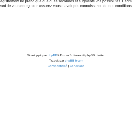
nregistrement ne prend que quelques secondes et augmente vos possibilités. L’adm
t de vous enregistrer, assurez-vous d’avoir pris connaissance de nos conditions d’u
Développé par
phpBB
® Forum Software © phpBB Limited
Traduit par
phpBB-fr.com
Confidentialité
|
Conditions