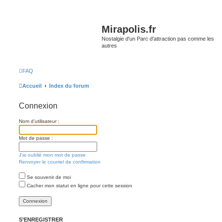
Mirapolis.fr
Nostalgie d'un Parc d'attraction pas comme les
autres
FAQ
Accueil
Index du forum
Connexion
Nom d’utilisateur :
Mot de passe :
J’ai oublié mon mot de passe
Renvoyer le courriel de confirmation
Se souvenir de moi
Cacher mon statut en ligne pour cette session
S’ENREGISTRER