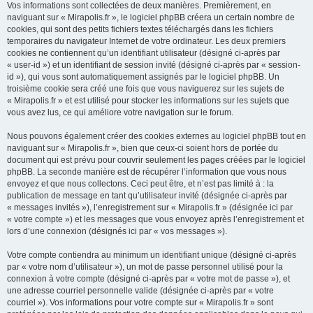
Vos informations sont collectées de deux manières. Premièrement, en
naviguant sur « Mirapolis.fr », le logiciel phpBB créera un certain nombre de
cookies, qui sont des petits fichiers textes téléchargés dans les fichiers
temporaires du navigateur Internet de votre ordinateur. Les deux premiers
cookies ne contiennent qu’un identifiant utilisateur (désigné ci-après par
« user-id ») et un identifiant de session invité (désigné ci-après par « session-
id »), qui vous sont automatiquement assignés par le logiciel phpBB. Un
troisième cookie sera créé une fois que vous naviguerez sur les sujets de
« Mirapolis.fr » et est utilisé pour stocker les informations sur les sujets que
vous avez lus, ce qui améliore votre navigation sur le forum.
Nous pouvons également créer des cookies externes au logiciel phpBB tout en
naviguant sur « Mirapolis.fr », bien que ceux-ci soient hors de portée du
document qui est prévu pour couvrir seulement les pages créées par le logiciel
phpBB. La seconde manière est de récupérer l’information que vous nous
envoyez et que nous collectons. Ceci peut être, et n’est pas limité à : la
publication de message en tant qu’utilisateur invité (désignée ci-après par
« messages invités »), l’enregistrement sur « Mirapolis.fr » (désignée ici par
« votre compte ») et les messages que vous envoyez après l’enregistrement et
lors d’une connexion (désignés ici par « vos messages »).
Votre compte contiendra au minimum un identifiant unique (désigné ci-après
par « votre nom d’utilisateur »), un mot de passe personnel utilisé pour la
connexion à votre compte (désigné ci-après par « votre mot de passe »), et
une adresse courriel personnelle valide (désignée ci-après par « votre
courriel »). Vos informations pour votre compte sur « Mirapolis.fr » sont