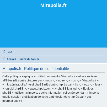
Mirapolis.fr
FAQ
Accueil
Index du forum
Mirapolis.fr - Politique de confidentialité
Cette politique explique en détail comment « Mirapolis.fr » et ses sociétés
affiliées (désignés ci-après par « nous », « notre », « nos », « Mirapolis.fr »,
« https://mirapolis.fr ») et phpBB (désigné ci-après par « ils », « eux », « leur »,
« logiciel phpBB », « www.phpbb.com », « phpBB Limited », « Équipes
phpBB ») utilisent n’importe quelle information collectée pendant n’importe
quelle session d’utilisation de votre part (désignée ci-après par « vos
informations »).