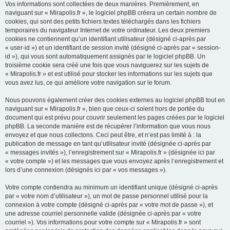
Vos informations sont collectées de deux manières. Premièrement, en
naviguant sur « Mirapolis.fr », le logiciel phpBB créera un certain nombre de
cookies, qui sont des petits fichiers textes téléchargés dans les fichiers
temporaires du navigateur Internet de votre ordinateur. Les deux premiers
cookies ne contiennent qu’un identifiant utilisateur (désigné ci-après par
« user-id ») et un identifiant de session invité (désigné ci-après par « session-
id »), qui vous sont automatiquement assignés par le logiciel phpBB. Un
troisième cookie sera créé une fois que vous naviguerez sur les sujets de
« Mirapolis.fr » et est utilisé pour stocker les informations sur les sujets que
vous avez lus, ce qui améliore votre navigation sur le forum.
Nous pouvons également créer des cookies externes au logiciel phpBB tout en
naviguant sur « Mirapolis.fr », bien que ceux-ci soient hors de portée du
document qui est prévu pour couvrir seulement les pages créées par le logiciel
phpBB. La seconde manière est de récupérer l’information que vous nous
envoyez et que nous collectons. Ceci peut être, et n’est pas limité à : la
publication de message en tant qu’utilisateur invité (désignée ci-après par
« messages invités »), l’enregistrement sur « Mirapolis.fr » (désignée ici par
« votre compte ») et les messages que vous envoyez après l’enregistrement et
lors d’une connexion (désignés ici par « vos messages »).
Votre compte contiendra au minimum un identifiant unique (désigné ci-après
par « votre nom d’utilisateur »), un mot de passe personnel utilisé pour la
connexion à votre compte (désigné ci-après par « votre mot de passe »), et
une adresse courriel personnelle valide (désignée ci-après par « votre
courriel »). Vos informations pour votre compte sur « Mirapolis.fr » sont