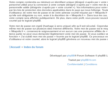
Votre compte contiendra au minimum un identifiant unique (désigné ci-après par « votre 
personnel utilisé pour la connexion à votre compte (désigné ci-après par « votre mot de 
personnelle valide (désignée ci-après par « votre courriel »). Vos informations pour votre
par les lois de protection des données applicables dans le pays qui nous héberge. Tout
d’utilisateur, de votre mot de passe et de votre adresse courriel requise par « Mirapolis.f
qu’elle soit obligatoire ou non, reste à la discrétion de « Mirapolis.fr ». Dans tous les ca
votre compte sera affichée publiquement. De plus, dans votre profil, vous pouvez souscr
courriel par le logiciel phpBB.
Votre mot de passe est crypté (hashage à sens unique) afin qu’il soit sécurisé. Cependan
même mot de passe sur plusieurs sites Internet différents. Votre mot de passe est le mo
« Mirapolis.fr », conservez-le soigneusement et en aucun cas une personne affiliée de «
tierce partie ne peut vous demander légitimement votre mot de passe. Si vous oubliez vo
fonction « J’ai oublié mon mot de passe » fournie par le logiciel phpBB. Ce processus 
d’utilisateur et votre courriel, alors le logiciel phpBB générera un nouveau mot de passe
Accueil
Index du forum
Développé par
phpBB
® Forum Software © phpBB L
Traduit par
phpBB-fr.com
Confidentialité
|
Conditions