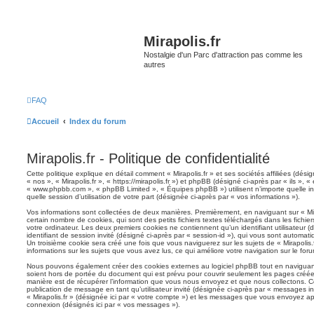
Mirapolis.fr
Nostalgie d'un Parc d'attraction pas comme les
autres
FAQ
Accueil
Index du forum
Mirapolis.fr - Politique de confidentialité
Cette politique explique en détail comment « Mirapolis.fr » et ses sociétés affiliées (dési
« nos », « Mirapolis.fr », « https://mirapolis.fr ») et phpBB (désigné ci-après par « ils », «
« www.phpbb.com », « phpBB Limited », « Équipes phpBB ») utilisent n’importe quelle in
quelle session d’utilisation de votre part (désignée ci-après par « vos informations »).
Vos informations sont collectées de deux manières. Premièrement, en naviguant sur « Mira
certain nombre de cookies, qui sont des petits fichiers textes téléchargés dans les fichie
votre ordinateur. Les deux premiers cookies ne contiennent qu’un identifiant utilisateur (d
identifiant de session invité (désigné ci-après par « session-id »), qui vous sont automat
Un troisième cookie sera créé une fois que vous naviguerez sur les sujets de « Mirapolis.fr
informations sur les sujets que vous avez lus, ce qui améliore votre navigation sur le foru
Nous pouvons également créer des cookies externes au logiciel phpBB tout en naviguant s
soient hors de portée du document qui est prévu pour couvrir seulement les pages créée
manière est de récupérer l’information que vous nous envoyez et que nous collectons. Ceci
publication de message en tant qu’utilisateur invité (désignée ci-après par « messages inv
« Mirapolis.fr » (désignée ici par « votre compte ») et les messages que vous envoyez apr
connexion (désignés ici par « vos messages »).