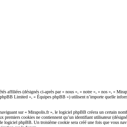
tés affiliées (désignés ci-après par « nous », « notre », « nos », « Mirap
phpBB Limited », « Équipes phpBB ») utilisent n’importe quelle informa
viguant sur « Mirapolis.fr », le logiciel phpBB créera un certain nombre
x premiers cookies ne contiennent qu’un identifiant utilisateur (désigné c
e logiciel phpBB. Un troisième cookie sera créé une fois que vous navigue