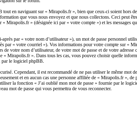
vigation sur le forum.
tout en naviguant sur « Mirapolis.fr », bien que ceux-ci soient hors d
ormation que vous nous envoyez et que nous collectons. Ceci peut être, e
sur « Mirapolis.fr » (désignée ici par « votre compte ») et les messages
après par « votre nom d’utilisateur »), un mot de passe personnel utili
rès par « votre courriel »). Vos informations pour votre compte sur « Mir
 de votre nom d’utilisateur, de votre mot de passe et de votre adresse c
n de « Mirapolis.fr ». Dans tous les cas, vous pouvez choisir quelle inf
 par le logiciel phpBB.
écurisé. Cependant, il est recommandé de ne pas utiliser le même mot de p
neusement et en aucun cas une personne affiliée de « Mirapolis.fr », d
tiliser la fonction « J’ai oublié mon mot de passe » fournie par le lo
ouveau mot de passe qui vous permettra de vous reconnecter.