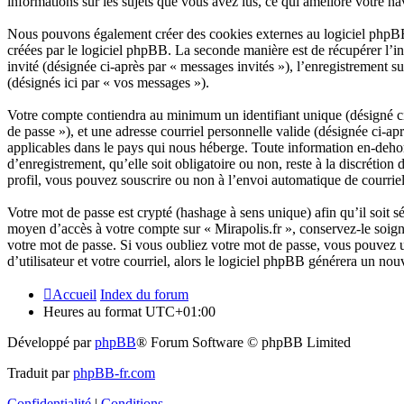
informations sur les sujets que vous avez lus, ce qui améliore votre na
Nous pouvons également créer des cookies externes au logiciel phpBB 
créées par le logiciel phpBB. La seconde manière est de récupérer l’inf
invité (désignée ci-après par « messages invités »), l’enregistrement 
(désignés ici par « vos messages »).
Votre compte contiendra au minimum un identifiant unique (désigné ci-
de passe »), et une adresse courriel personnelle valide (désignée ci-ap
applicables dans le pays qui nous héberge. Toute information en-dehors
d’enregistrement, qu’elle soit obligatoire ou non, reste à la discrétio
profil, vous pouvez souscrire ou non à l’envoi automatique de courriel
Votre mot de passe est crypté (hashage à sens unique) afin qu’il soit s
moyen d’accès à votre compte sur « Mirapolis.fr », conservez-le soig
votre mot de passe. Si vous oubliez votre mot de passe, vous pouvez u
d’utilisateur et votre courriel, alors le logiciel phpBB générera un n
Accueil
Index du forum
Heures au format
UTC+01:00
Développé par
phpBB
® Forum Software © phpBB Limited
Traduit par
phpBB-fr.com
Confidentialité
|
Conditions