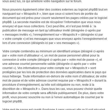
vous avez lus, ce qui améliore votre navigation sur le forum.
Nous pouvons également créer des cookies externes au logiciel phpBB tout en
naviguant sur « Mirapolis.fr », bien que ceux-ci soient hors de portée du
document qui est prévu pour couvrir seulement les pages créées par le logiciel
phpBB. La seconde manière est de récupérer l’information que vous nous
envoyez et que nous collectons. Ceci peut être, et n’est pas limité à : la
publication de message en tant qu’utilisateur invité (désignée ci-après par
« messages invités »), l’enregistrement sur « Mirapolis.fr » (désignée ici par
« votre compte ») et les messages que vous envoyez après l’enregistrement et
lors d’une connexion (désignés ici par « vos messages »).
Votre compte contiendra au minimum un identifiant unique (désigné ci-après
par « votre nom d’utilisateur »), un mot de passe personnel utilisé pour la
connexion à votre compte (désigné ci-après par « votre mot de passe »), et
une adresse courriel personnelle valide (désignée ci-après par « votre
courriel »). Vos informations pour votre compte sur « Mirapolis.fr » sont
protégées par les lois de protection des données applicables dans le pays qui
nous héberge. Toute information en-dehors de votre nom d’utilisateur, de votre
mot de passe et de votre adresse courriel requise par « Mirapolis.fr » durant la
procédure d’enregistrement, qu’elle soit obligatoire ou non, reste à la
discrétion de « Mirapolis.fr ». Dans tous les cas, vous pouvez choisir quelle
information de votre compte sera affichée publiquement. De plus, dans votre
profil, vous pouvez souscrire ou non à l’envoi automatique de courriel par le
logiciel phpBB.
Votre mot de passe est crypté (hashage à sens unique) afin qu’il soit sécurisé.