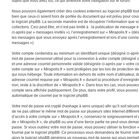
sujets que vous avez lus, ce qui améliore votre navigation sur le forum.
Nous pouvons également créer des cookies externes au logiciel phpBB tout e
bien que ceux-ci soient hors de portée du document qui est prévu pour cou
le logiciel phpBB. La seconde manière est de récupérer l’information que 
collectons. Ceci peut être, et n’est pas limité à : la publication de message e
ci-après par « messages invités »), l’enregistrement sur « Mirapolis.fr » (dés
les messages que vous envoyez après l’enregistrement et lors d’une connex
messages »).
Votre compte contiendra au minimum un identifiant unique (désigné ci-après 
mot de passe personnel utilisé pour la connexion à votre compte (désigné c
et une adresse courriel personnelle valide (désignée ci-après par « votre co
votre compte sur « Mirapolis.fr » sont protégées par les lois de protection
qui nous héberge. Toute information en-dehors de votre nom d’utilisateur, d
adresse courriel requise par « Mirapolis.fr » durant la procédure d’enregistr
non, reste à la discrétion de « Mirapolis.fr ». Dans tous les cas, vous pouvez
compte sera affichée publiquement. De plus, dans votre profil, vous pouvez 
automatique de courriel par le logiciel phpBB.
Votre mot de passe est crypté (hashage à sens unique) afin qu’il soit sécu
de ne pas utiliser le même mot de passe sur plusieurs sites Internet différe
d’accès à votre compte sur « Mirapolis.fr », conservez-le soigneusement et
de « Mirapolis.fr », de phpBB ou une d’une tierce partie ne peut vous dema
passe. Si vous oubliez votre mot de passe, vous pouvez utiliser la fonction
fournie par le logiciel phpBB. Ce processus vous demandera de fournir votre 
alors le logiciel phpBB générera un nouveau mot de passe qui vous permett