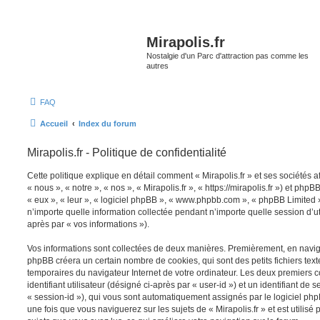
Mirapolis.fr
Nostalgie d'un Parc d'attraction pas comme les
autres
FAQ
Accueil
Index du forum
Mirapolis.fr - Politique de confidentialité
Cette politique explique en détail comment « Mirapolis.fr » et ses sociétés a
« nous », « notre », « nos », « Mirapolis.fr », « https://mirapolis.fr ») et phpB
« eux », « leur », « logiciel phpBB », « www.phpbb.com », « phpBB Limited »
n’importe quelle information collectée pendant n’importe quelle session d’uti
après par « vos informations »).
Vos informations sont collectées de deux manières. Premièrement, en naviguan
phpBB créera un certain nombre de cookies, qui sont des petits fichiers text
temporaires du navigateur Internet de votre ordinateur. Les deux premiers 
identifiant utilisateur (désigné ci-après par « user-id ») et un identifiant de 
« session-id »), qui vous sont automatiquement assignés par le logiciel ph
une fois que vous naviguerez sur les sujets de « Mirapolis.fr » et est utilisé 