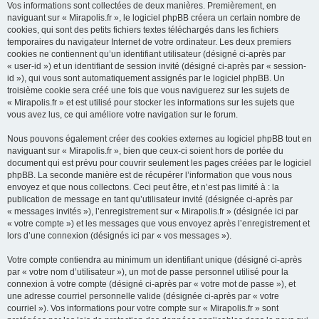
Vos informations sont collectées de deux manières. Premièrement, en
naviguant sur « Mirapolis.fr », le logiciel phpBB créera un certain nombre de
cookies, qui sont des petits fichiers textes téléchargés dans les fichiers
temporaires du navigateur Internet de votre ordinateur. Les deux premiers
cookies ne contiennent qu’un identifiant utilisateur (désigné ci-après par
« user-id ») et un identifiant de session invité (désigné ci-après par « session-
id »), qui vous sont automatiquement assignés par le logiciel phpBB. Un
troisième cookie sera créé une fois que vous naviguerez sur les sujets de
« Mirapolis.fr » et est utilisé pour stocker les informations sur les sujets que
vous avez lus, ce qui améliore votre navigation sur le forum.
Nous pouvons également créer des cookies externes au logiciel phpBB tout en
naviguant sur « Mirapolis.fr », bien que ceux-ci soient hors de portée du
document qui est prévu pour couvrir seulement les pages créées par le logiciel
phpBB. La seconde manière est de récupérer l’information que vous nous
envoyez et que nous collectons. Ceci peut être, et n’est pas limité à : la
publication de message en tant qu’utilisateur invité (désignée ci-après par
« messages invités »), l’enregistrement sur « Mirapolis.fr » (désignée ici par
« votre compte ») et les messages que vous envoyez après l’enregistrement et
lors d’une connexion (désignés ici par « vos messages »).
Votre compte contiendra au minimum un identifiant unique (désigné ci-après
par « votre nom d’utilisateur »), un mot de passe personnel utilisé pour la
connexion à votre compte (désigné ci-après par « votre mot de passe »), et
une adresse courriel personnelle valide (désignée ci-après par « votre
courriel »). Vos informations pour votre compte sur « Mirapolis.fr » sont