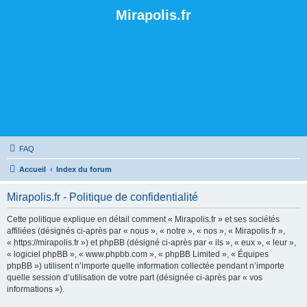
Mirapolis.fr
FAQ
Accueil
Index du forum
Mirapolis.fr - Politique de confidentialité
Cette politique explique en détail comment « Mirapolis.fr » et ses sociétés
affiliées (désignés ci-après par « nous », « notre », « nos », « Mirapolis.fr »,
« https://mirapolis.fr ») et phpBB (désigné ci-après par « ils », « eux », « leur »,
« logiciel phpBB », « www.phpbb.com », « phpBB Limited », « Équipes
phpBB ») utilisent n’importe quelle information collectée pendant n’importe
quelle session d’utilisation de votre part (désignée ci-après par « vos
informations »).