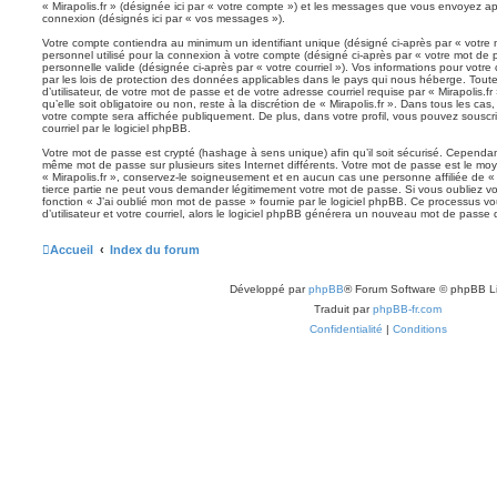
« Mirapolis.fr » (désignée ici par « votre compte ») et les messages que vous envoyez apr
connexion (désignés ici par « vos messages »).
Votre compte contiendra au minimum un identifiant unique (désigné ci-après par « votre 
personnel utilisé pour la connexion à votre compte (désigné ci-après par « votre mot de 
personnelle valide (désignée ci-après par « votre courriel »). Vos informations pour votre
par les lois de protection des données applicables dans le pays qui nous héberge. Tout
d’utilisateur, de votre mot de passe et de votre adresse courriel requise par « Mirapolis.f
qu’elle soit obligatoire ou non, reste à la discrétion de « Mirapolis.fr ». Dans tous les ca
votre compte sera affichée publiquement. De plus, dans votre profil, vous pouvez souscr
courriel par le logiciel phpBB.
Votre mot de passe est crypté (hashage à sens unique) afin qu’il soit sécurisé. Cependan
même mot de passe sur plusieurs sites Internet différents. Votre mot de passe est le mo
« Mirapolis.fr », conservez-le soigneusement et en aucun cas une personne affiliée de «
tierce partie ne peut vous demander légitimement votre mot de passe. Si vous oubliez vo
fonction « J’ai oublié mon mot de passe » fournie par le logiciel phpBB. Ce processus 
d’utilisateur et votre courriel, alors le logiciel phpBB générera un nouveau mot de passe
Accueil
Index du forum
Développé par
phpBB
® Forum Software © phpBB L
Traduit par
phpBB-fr.com
Confidentialité
|
Conditions