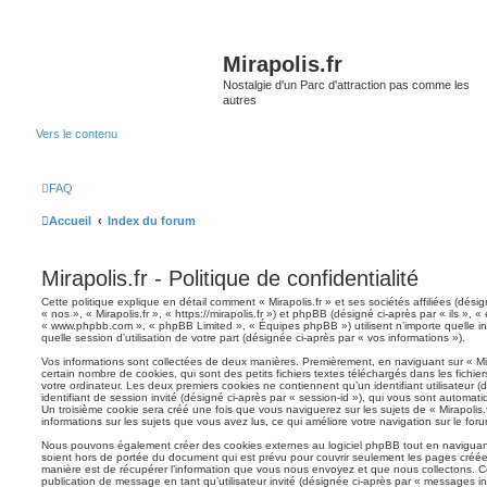
Mirapolis.fr
Nostalgie d'un Parc d'attraction pas comme les
autres
Vers le contenu
FAQ
Accueil
Index du forum
Mirapolis.fr - Politique de confidentialité
Cette politique explique en détail comment « Mirapolis.fr » et ses sociétés affiliées (dési
« nos », « Mirapolis.fr », « https://mirapolis.fr ») et phpBB (désigné ci-après par « ils », «
« www.phpbb.com », « phpBB Limited », « Équipes phpBB ») utilisent n’importe quelle in
quelle session d’utilisation de votre part (désignée ci-après par « vos informations »).
Vos informations sont collectées de deux manières. Premièrement, en naviguant sur « Mira
certain nombre de cookies, qui sont des petits fichiers textes téléchargés dans les fichie
votre ordinateur. Les deux premiers cookies ne contiennent qu’un identifiant utilisateur (d
identifiant de session invité (désigné ci-après par « session-id »), qui vous sont automat
Un troisième cookie sera créé une fois que vous naviguerez sur les sujets de « Mirapolis.fr
informations sur les sujets que vous avez lus, ce qui améliore votre navigation sur le foru
Nous pouvons également créer des cookies externes au logiciel phpBB tout en naviguant s
soient hors de portée du document qui est prévu pour couvrir seulement les pages créée
manière est de récupérer l’information que vous nous envoyez et que nous collectons. Ceci
publication de message en tant qu’utilisateur invité (désignée ci-après par « messages inv