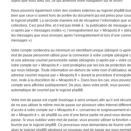
sujets que vous avez lus, ce qui améliore votre navigation sur le forum.
Nous pouvons également créer des cookies externes au logiciel phpBB tout e
bien que ceux-ci soient hors de portée du document qui est prévu pour cou
le logiciel phpBB. La seconde manière est de récupérer l’information que 
collectons. Ceci peut être, et n’est pas limité à : la publication de message e
ci-après par « messages invités »), l’enregistrement sur « Mirapolis.fr » (dés
les messages que vous envoyez après l’enregistrement et lors d’une connex
messages »).
Votre compte contiendra au minimum un identifiant unique (désigné ci-après 
mot de passe personnel utilisé pour la connexion à votre compte (désigné c
et une adresse courriel personnelle valide (désignée ci-après par « votre co
votre compte sur « Mirapolis.fr » sont protégées par les lois de protection
qui nous héberge. Toute information en-dehors de votre nom d’utilisateur, d
adresse courriel requise par « Mirapolis.fr » durant la procédure d’enregistr
non, reste à la discrétion de « Mirapolis.fr ». Dans tous les cas, vous pouvez
compte sera affichée publiquement. De plus, dans votre profil, vous pouvez 
automatique de courriel par le logiciel phpBB.
Votre mot de passe est crypté (hashage à sens unique) afin qu’il soit sécu
de ne pas utiliser le même mot de passe sur plusieurs sites Internet différe
d’accès à votre compte sur « Mirapolis.fr », conservez-le soigneusement et
de « Mirapolis.fr », de phpBB ou une d’une tierce partie ne peut vous dema
passe. Si vous oubliez votre mot de passe, vous pouvez utiliser la fonction
fournie par le logiciel phpBB. Ce processus vous demandera de fournir votre 
alors le logiciel phpBB générera un nouveau mot de passe qui vous permett