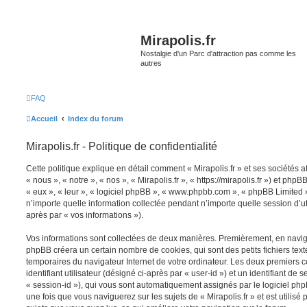
Mirapolis.fr
Nostalgie d'un Parc d'attraction pas comme les
autres
FAQ
Accueil
Index du forum
Mirapolis.fr - Politique de confidentialité
Cette politique explique en détail comment « Mirapolis.fr » et ses sociétés a
« nous », « notre », « nos », « Mirapolis.fr », « https://mirapolis.fr ») et phpB
« eux », « leur », « logiciel phpBB », « www.phpbb.com », « phpBB Limited »
n’importe quelle information collectée pendant n’importe quelle session d’uti
après par « vos informations »).
Vos informations sont collectées de deux manières. Premièrement, en naviguan
phpBB créera un certain nombre de cookies, qui sont des petits fichiers text
temporaires du navigateur Internet de votre ordinateur. Les deux premiers 
identifiant utilisateur (désigné ci-après par « user-id ») et un identifiant de 
« session-id »), qui vous sont automatiquement assignés par le logiciel ph
une fois que vous naviguerez sur les sujets de « Mirapolis.fr » et est utilisé 