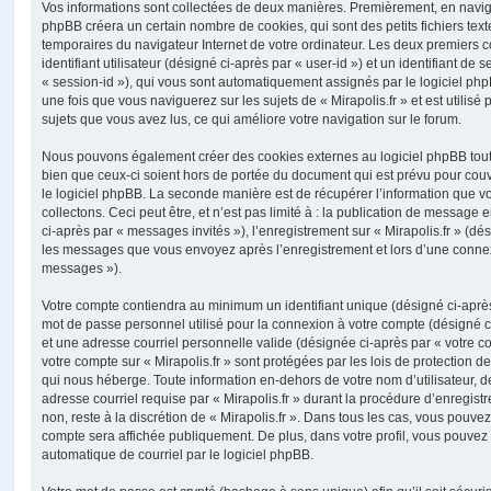
Vos informations sont collectées de deux manières. Premièrement, en naviguan
phpBB créera un certain nombre de cookies, qui sont des petits fichiers text
temporaires du navigateur Internet de votre ordinateur. Les deux premiers 
identifiant utilisateur (désigné ci-après par « user-id ») et un identifiant de 
« session-id »), qui vous sont automatiquement assignés par le logiciel ph
une fois que vous naviguerez sur les sujets de « Mirapolis.fr » et est utilisé 
sujets que vous avez lus, ce qui améliore votre navigation sur le forum.
Nous pouvons également créer des cookies externes au logiciel phpBB tout e
bien que ceux-ci soient hors de portée du document qui est prévu pour cou
le logiciel phpBB. La seconde manière est de récupérer l’information que 
collectons. Ceci peut être, et n’est pas limité à : la publication de message e
ci-après par « messages invités »), l’enregistrement sur « Mirapolis.fr » (dés
les messages que vous envoyez après l’enregistrement et lors d’une connex
messages »).
Votre compte contiendra au minimum un identifiant unique (désigné ci-après 
mot de passe personnel utilisé pour la connexion à votre compte (désigné c
et une adresse courriel personnelle valide (désignée ci-après par « votre co
votre compte sur « Mirapolis.fr » sont protégées par les lois de protection
qui nous héberge. Toute information en-dehors de votre nom d’utilisateur, d
adresse courriel requise par « Mirapolis.fr » durant la procédure d’enregistr
non, reste à la discrétion de « Mirapolis.fr ». Dans tous les cas, vous pouvez
compte sera affichée publiquement. De plus, dans votre profil, vous pouvez 
automatique de courriel par le logiciel phpBB.