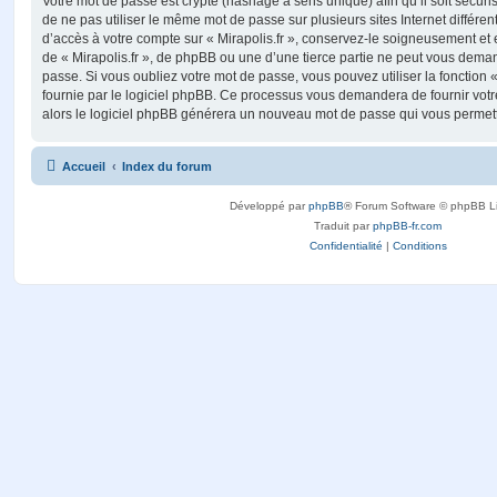
Votre mot de passe est crypté (hashage à sens unique) afin qu’il soit sécu
de ne pas utiliser le même mot de passe sur plusieurs sites Internet différe
d’accès à votre compte sur « Mirapolis.fr », conservez-le soigneusement et
de « Mirapolis.fr », de phpBB ou une d’une tierce partie ne peut vous dema
passe. Si vous oubliez votre mot de passe, vous pouvez utiliser la fonction
fournie par le logiciel phpBB. Ce processus vous demandera de fournir votre 
alors le logiciel phpBB générera un nouveau mot de passe qui vous permett
Accueil
Index du forum
Développé par
phpBB
® Forum Software © phpBB L
Traduit par
phpBB-fr.com
Confidentialité
|
Conditions