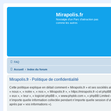
Mirapolis.fr
Nostalgie d'un Parc d'attraction pas
comme les autres
FAQ
Accueil
Index du forum
Mirapolis.fr - Politique de confidentialité
Cette politique explique en détail comment « Mirapolis.fr » et ses sociétés a
« nous », « notre », « nos », « Mirapolis.fr », « https://mirapolis.fr ») et phpB
« eux », « leur », « logiciel phpBB », « www.phpbb.com », « phpBB Limited »
n’importe quelle information collectée pendant n’importe quelle session d’uti
après par « vos informations »).