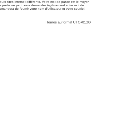
urs sites Internet différents. Votre mot de passe est le moyen
rce partie ne peut vous demander légitimement votre mot de
andera de fournir votre nom d’utilisateur et votre courriel,
Heures au format
UTC+01:00