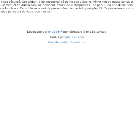
il soit sécurisé. Cependant, il est recommandé de ne pas utiliser le même mot de passe sur plusie
gneusement et en aucun cas une personne affiliée de « Mirapolis.fr », de phpBB ou une d’une tie
 la fonction « J’ai oublié mon mot de passe » fournie par le logiciel phpBB. Ce processus vous dem
 vous permettra de vous reconnecter.
Développé par
phpBB
® Forum Software © phpBB Limited
Traduit par
phpBB-fr.com
Confidentialité
|
Conditions