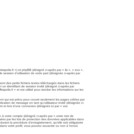
mirapolis.fr ») et phpBB (désigné ci-après par « ils », « eux »,
 session d’utilisation de votre part (désignée ci-après par
nt des petits fichiers textes téléchargés dans les fichiers
t un identifiant de session invité (désigné ci-après par
olis.fr » et est utilisé pour stocker les informations sur les
nt qui est prévu pour couvrir seulement les pages créées par
ication de message en tant qu’utilisateur invité (désignée ci-
nt et lors d’une connexion (désignés ici par « vos
n à votre compte (désigné ci-après par « votre mot de
tégées par les lois de protection des données applicables dans
durant la procédure d’enregistrement, qu’elle soit obligatoire
 dans votre profil, vous pouvez souscrire ou non à l’envoi