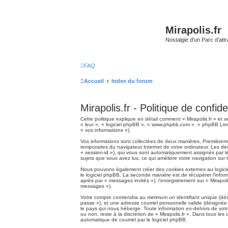
Mirapolis.fr
Nostalgie d'un Parc d'at
FAQ
Accueil
Index du forum
Mirapolis.fr - Politique de confide
Cette politique explique en détail comment « Mirapolis.fr » et se
« leur », « logiciel phpBB », « www.phpbb.com », « phpBB Limite
« vos informations »).
Vos informations sont collectées de deux manières. Premièrement
temporaires du navigateur Internet de votre ordinateur. Les deux
« session-id »), qui vous sont automatiquement assignés par le l
sujets que vous avez lus, ce qui améliore votre navigation sur 
Nous pouvons également créer des cookies externes au logiciel
le logiciel phpBB. La seconde manière est de récupérer l’inform
après par « messages invités »), l’enregistrement sur « Mirapol
messages »).
Votre compte contiendra au minimum un identifiant unique (dési
passe »), et une adresse courriel personnelle valide (désignée 
le pays qui nous héberge. Toute information en-dehors de votre 
ou non, reste à la discrétion de « Mirapolis.fr ». Dans tous le
automatique de courriel par le logiciel phpBB.