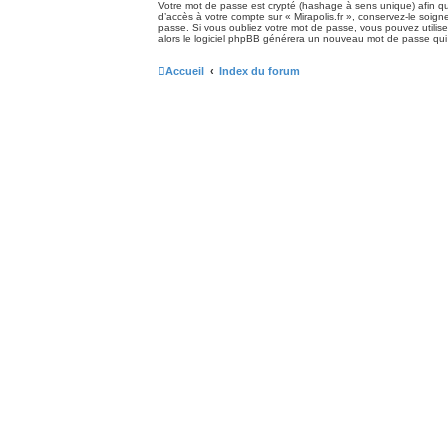
Votre mot de passe est crypté (hashage à sens unique) afin qu’
d’accès à votre compte sur « Mirapolis.fr », conservez-le soi
passe. Si vous oubliez votre mot de passe, vous pouvez utiliser
alors le logiciel phpBB générera un nouveau mot de passe qui
Accueil
Index du forum