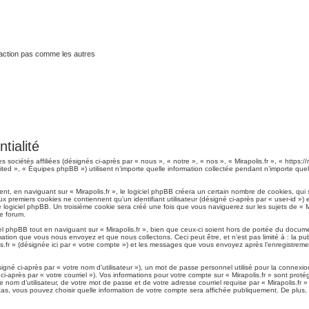
traction pas comme les autres
ntialité
s sociétés affiliées (désignés ci-après par « nous », « notre », « nos », « Mirapolis.fr », « https://
d », « Équipes phpBB ») utilisent n’importe quelle information collectée pendant n’importe quelle
, en naviguant sur « Mirapolis.fr », le logiciel phpBB créera un certain nombre de cookies, qui so
 premiers cookies ne contiennent qu’un identifiant utilisateur (désigné ci-après par « user-id ») e
ogiciel phpBB. Un troisième cookie sera créé une fois que vous naviguerez sur les sujets de « Mirap
le forum.
 phpBB tout en naviguant sur « Mirapolis.fr », bien que ceux-ci soient hors de portée du docume
ation que vous nous envoyez et que nous collectons. Ceci peut être, et n’est pas limité à : la publ
is.fr » (désignée ici par « votre compte ») et les messages que vous envoyez après l’enregistreme
gné ci-après par « votre nom d’utilisateur »), un mot de passe personnel utilisé pour la connexio
ci-après par « votre courriel »). Vos informations pour votre compte sur « Mirapolis.fr » sont pro
nom d’utilisateur, de votre mot de passe et de votre adresse courriel requise par « Mirapolis.fr » 
s cas, vous pouvez choisir quelle information de votre compte sera affichée publiquement. De plus,