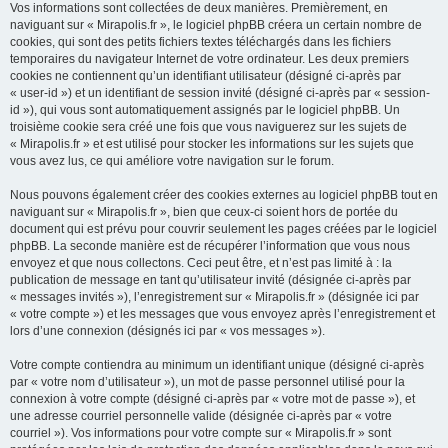
Vos informations sont collectées de deux manières. Premièrement, en
naviguant sur « Mirapolis.fr », le logiciel phpBB créera un certain nombre de
cookies, qui sont des petits fichiers textes téléchargés dans les fichiers
temporaires du navigateur Internet de votre ordinateur. Les deux premiers
cookies ne contiennent qu’un identifiant utilisateur (désigné ci-après par
« user-id ») et un identifiant de session invité (désigné ci-après par « session-
id »), qui vous sont automatiquement assignés par le logiciel phpBB. Un
troisième cookie sera créé une fois que vous naviguerez sur les sujets de
« Mirapolis.fr » et est utilisé pour stocker les informations sur les sujets que
vous avez lus, ce qui améliore votre navigation sur le forum.
Nous pouvons également créer des cookies externes au logiciel phpBB tout en
naviguant sur « Mirapolis.fr », bien que ceux-ci soient hors de portée du
document qui est prévu pour couvrir seulement les pages créées par le logiciel
phpBB. La seconde manière est de récupérer l’information que vous nous
envoyez et que nous collectons. Ceci peut être, et n’est pas limité à : la
publication de message en tant qu’utilisateur invité (désignée ci-après par
« messages invités »), l’enregistrement sur « Mirapolis.fr » (désignée ici par
« votre compte ») et les messages que vous envoyez après l’enregistrement et
lors d’une connexion (désignés ici par « vos messages »).
Votre compte contiendra au minimum un identifiant unique (désigné ci-après
par « votre nom d’utilisateur »), un mot de passe personnel utilisé pour la
connexion à votre compte (désigné ci-après par « votre mot de passe »), et
une adresse courriel personnelle valide (désignée ci-après par « votre
courriel »). Vos informations pour votre compte sur « Mirapolis.fr » sont