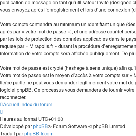
publication de message en tant qu’utilisateur invité (désignée c
vous envoyez après l’enregistrement et lors d’une connexion (d
Votre compte contiendra au minimum un identifiant unique (désig
après par « votre mot de passe »), et une adresse courriel perso
par les lois de protection des données applicables dans le pays
requise par « Mirapolis.fr » durant la procédure d’enregistrement
information de votre compte sera affichée publiquement. De plus
Votre mot de passe est crypté (hashage à sens unique) afin qu’il
Votre mot de passe est le moyen d’accès à votre compte sur « M
tierce partie ne peut vous demander légitimement votre mot de p
logiciel phpBB. Ce processus vous demandera de fournir votre n
reconnecter.
Accueil
Index du forum
Heures au format
UTC+01:00
Développé par
phpBB
® Forum Software © phpBB Limited
Traduit par
phpBB-fr.com