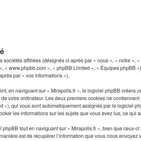
té
 sociétés affiliées (désignés ci-après par « nous », « notre », « n
pBB », « www.phpbb.com », « phpBB Limited », « Équipes phpBB ») 
-après par « vos informations »).
 en naviguant sur « Mirapolis.fr », le logiciel phpBB créera un 
de votre ordinateur. Les deux premiers cookies ne contiennent qu’
n-id »), qui vous sont automatiquement assignés par le logiciel 
stocker les informations sur les sujets que vous avez lus, ce qui 
phpBB tout en naviguant sur « Mirapolis.fr », bien que ceux-ci 
nière est de récupérer l’information que vous nous envoyez et qu