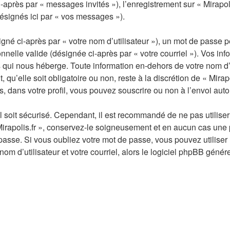
i-après par « messages invités »), l’enregistrement sur « Mirapol
ésignés ici par « vos messages »).
né ci-après par « votre nom d’utilisateur »), un mot de passe p
nnelle valide (désignée ci-après par « votre courriel »). Vos inf
 qui nous héberge. Toute information en-dehors de votre nom d’ut
, qu’elle soit obligatoire ou non, reste à la discrétion de « Mira
, dans votre profil, vous pouvez souscrire ou non à l’envoi auto
 soit sécurisé. Cependant, il est recommandé de ne pas utiliser 
irapolis.fr », conservez-le soigneusement et en aucun cas une p
asse. Si vous oubliez votre mot de passe, vous pouvez utiliser l
om d’utilisateur et votre courriel, alors le logiciel phpBB gén