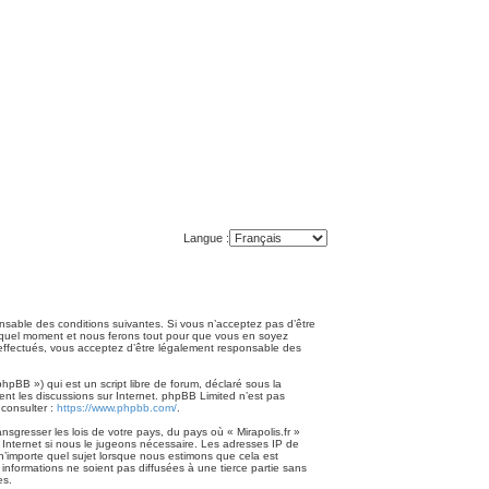
Langue :
ponsable des conditions suivantes. Si vous n’acceptez pas d’être
te quel moment et nous ferons tout pour que vous en soyez
té effectués, vous acceptez d’être légalement responsable des
pBB ») qui est un script libre de forum, déclaré sous la
ment les discussions sur Internet. phpBB Limited n’est pas
consulter :
https://www.phpbb.com/
.
sgresser les lois de votre pays, du pays où « Mirapolis.fr »
 Internet si nous le jugeons nécessaire. Les adresses IP de
n’importe quel sujet lorsque nous estimons que cela est
nformations ne soient pas diffusées à une tierce partie sans
es.