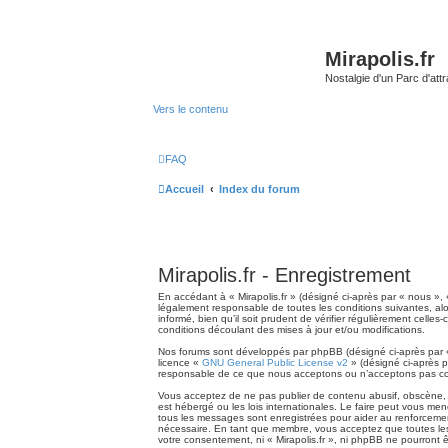
Mirapolis.fr
Nostalgie d'un Parc d'at
Vers le contenu
FAQ
Accueil
Index du forum
Mirapolis.fr - Enregistrement
En accédant à « Mirapolis.fr » (désigné ci-après par « nous », «
légalement responsable de toutes les conditions suivantes, alo
informé, bien qu’il soit prudent de vérifier régulièrement cell
conditions découlant des mises à jour et/ou modifications.
Nos forums sont développés par phpBB (désigné ci-après par « i
licence «
GNU General Public License v2
» (désigné ci-après p
responsable de ce que nous acceptons ou n’acceptons pas com
Vous acceptez de ne pas publier de contenu abusif, obscène, vu
est hébergé ou les lois internationales. Le faire peut vous me
tous les messages sont enregistrées pour aider au renforcement
nécessaire. En tant que membre, vous acceptez que toutes les
votre consentement, ni « Mirapolis.fr », ni phpBB ne pourront