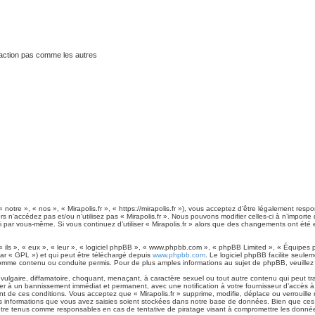
traction pas comme les autres
 notre », « nos », « Mirapolis.fr », « https://mirapolis.fr »), vous acceptez d’être légalement res
rs n’accédez pas et/ou n’utilisez pas « Mirapolis.fr ». Nous pouvons modifier celles-ci à n’impor
es-ci par vous-même. Si vous continuez d’utiliser « Mirapolis.fr » alors que des changements ont é
ls », « eux », « leur », « logiciel phpBB », « www.phpbb.com », « phpBB Limited », « Équipes ph
ar « GPL ») et qui peut être téléchargé depuis
www.phpbb.com
. Le logiciel phpBB facilite seule
me contenu ou conduite permis. Pour de plus amples informations au sujet de phpBB, veuillez 
lgaire, diffamatoire, choquant, menaçant, à caractère sexuel ou tout autre contenu qui peut tran
ner à un bannissement immédiat et permanent, avec une notification à votre fournisseur d’accès à
 de ces conditions. Vous acceptez que « Mirapolis.fr » supprime, modifie, déplace ou verrouille 
 informations que vous avez saisies soient stockées dans notre base de données. Bien que ces i
 être tenus comme responsables en cas de tentative de piratage visant à compromettre les donné