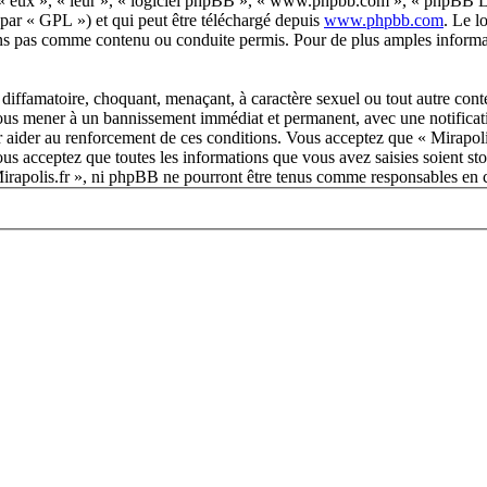
 « eux », « leur », « logiciel phpBB », « www.phpbb.com », « phpBB Lim
 par « GPL ») et qui peut être téléchargé depuis
www.phpbb.com
. Le l
ns pas comme contenu ou conduite permis. Pour de plus amples informat
diffamatoire, choquant, menaçant, à caractère sexuel ou tout autre conte
 vous mener à un bannissement immédiat et permanent, avec une notificati
r aider au renforcement de ces conditions. Vous acceptez que « Mirapoli
us acceptez que toutes les informations que vous avez saisies soient s
 Mirapolis.fr », ni phpBB ne pourront être tenus comme responsables en 