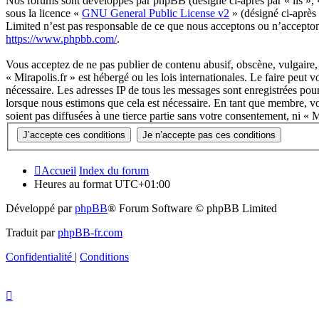
Nos forums sont développés par phpBB (désigné ci-après par « ils »,
sous la licence «
GNU General Public License v2
» (désigné ci-après
Limited n’est pas responsable de ce que nous acceptons ou n’accepto
https://www.phpbb.com/
.
Vous acceptez de ne pas publier de contenu abusif, obscène, vulgaire, 
« Mirapolis.fr » est hébergé ou les lois internationales. Le faire peut
nécessaire. Les adresses IP de tous les messages sont enregistrées pou
lorsque nous estimons que cela est nécessaire. En tant que membre, vo
soient pas diffusées à une tierce partie sans votre consentement, ni «
Accueil
Index du forum
Heures au format
UTC+01:00
Développé par
phpBB
® Forum Software © phpBB Limited
Traduit par
phpBB-fr.com
Confidentialité
|
Conditions