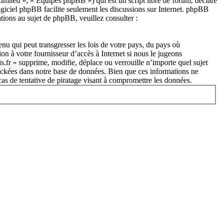
ited », « Équipes phpBB ») qui est un script libre de forum, déclaré
ogiciel phpBB facilite seulement les discussions sur Internet. phpBB
ions au sujet de phpBB, veuillez consulter :
nu qui peut transgresser les lois de votre pays, du pays où
on à votre fournisseur d’accès à Internet si nous le jugeons
s.fr » supprime, modifie, déplace ou verrouille n’importe quel sujet
tockées dans notre base de données. Bien que ces informations ne
cas de tentative de piratage visant à compromettre les données.