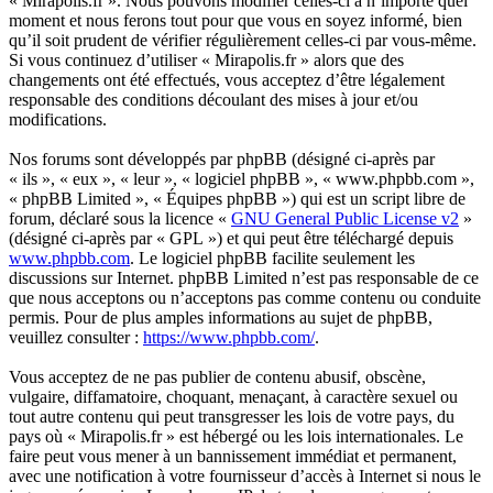
« Mirapolis.fr ». Nous pouvons modifier celles-ci à n’importe quel
moment et nous ferons tout pour que vous en soyez informé, bien
qu’il soit prudent de vérifier régulièrement celles-ci par vous-même.
Si vous continuez d’utiliser « Mirapolis.fr » alors que des
changements ont été effectués, vous acceptez d’être légalement
responsable des conditions découlant des mises à jour et/ou
modifications.
Nos forums sont développés par phpBB (désigné ci-après par
« ils », « eux », « leur », « logiciel phpBB », « www.phpbb.com »,
« phpBB Limited », « Équipes phpBB ») qui est un script libre de
forum, déclaré sous la licence «
GNU General Public License v2
»
(désigné ci-après par « GPL ») et qui peut être téléchargé depuis
www.phpbb.com
. Le logiciel phpBB facilite seulement les
discussions sur Internet. phpBB Limited n’est pas responsable de ce
que nous acceptons ou n’acceptons pas comme contenu ou conduite
permis. Pour de plus amples informations au sujet de phpBB,
veuillez consulter :
https://www.phpbb.com/
.
Vous acceptez de ne pas publier de contenu abusif, obscène,
vulgaire, diffamatoire, choquant, menaçant, à caractère sexuel ou
tout autre contenu qui peut transgresser les lois de votre pays, du
pays où « Mirapolis.fr » est hébergé ou les lois internationales. Le
faire peut vous mener à un bannissement immédiat et permanent,
avec une notification à votre fournisseur d’accès à Internet si nous le