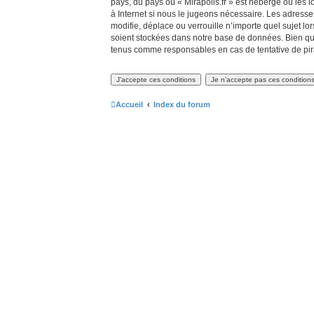
pays, du pays où « Mirapolis.fr » est hébergé ou les 
à Internet si nous le jugeons nécessaire. Les adress
modifie, déplace ou verrouille n’importe quel sujet 
soient stockées dans notre base de données. Bien que 
tenus comme responsables en cas de tentative de pir
Accueil
Index du forum