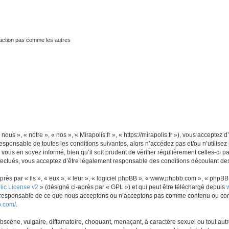
traction pas comme les autres
nous », « notre », « nos », « Mirapolis.fr », « https://mirapolis.fr »), vous accepte
sponsable de toutes les conditions suivantes, alors n’accédez pas et/ou n’utilisez 
ous en soyez informé, bien qu’il soit prudent de vérifier régulièrement celles-ci p
fectués, vous acceptez d’être légalement responsable des conditions découlant des 
s par « ils », « eux », « leur », « logiciel phpBB », « www.phpbb.com », « phpBB L
ic License v2
» (désigné ci-après par « GPL ») et qui peut être téléchargé depuis
as responsable de ce que nous acceptons ou n’acceptons pas comme contenu ou con
b.com/
.
scène, vulgaire, diffamatoire, choquant, menaçant, à caractère sexuel ou tout autre