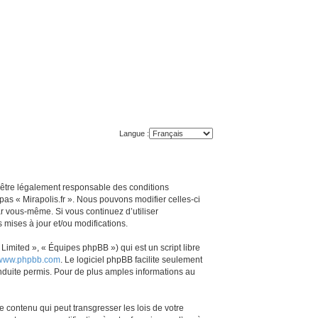
Langue :
z d’être légalement responsable des conditions
pas « Mirapolis.fr ». Nous pouvons modifier celles-ci
ar vous-même. Si vous continuez d’utiliser
mises à jour et/ou modifications.
imited », « Équipes phpBB ») qui est un script libre
www.phpbb.com
. Le logiciel phpBB facilite seulement
duite permis. Pour de plus amples informations au
 contenu qui peut transgresser les lois de votre