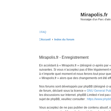
Mirapolis.fr
Nostalgie d'un Parc d'at
FAQ
Accueil
Index du forum
Mirapolis.fr - Enregistrement
En accédant à « Mirapolis.fr » (désigné ci-après par « 
suivantes. Si vous n’acceptez pas d’être légalement re
à n’importe quel moment et nous ferons tout pour que v
« Mirapolis.fr » alors que des changements ont été ef
Nos forums sont développés par phpBB (désigné ci-aprè
de forum, déclaré sous la licence «
GNU General Publ
les discussions sur Internet. phpBB Limited n’est p
sujet de phpBB, veuillez consulter :
https://www.phpb
Vous acceptez de ne pas publier de contenu abusif, ob