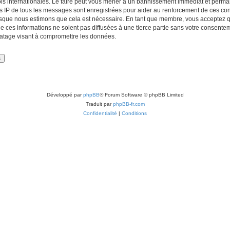
lois internationales. Le faire peut vous mener à un bannissement immédiat et perman
es IP de tous les messages sont enregistrées pour aider au renforcement de ces con
lorsque nous estimons que cela est nécessaire. En tant que membre, vous acceptez q
ces informations ne soient pas diffusées à une tierce partie sans votre consentemen
atage visant à compromettre les données.
Développé par
phpBB
® Forum Software © phpBB Limited
Traduit par
phpBB-fr.com
Confidentialité
|
Conditions