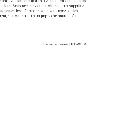
ent, avec une notification à votre fournisseur d’accès
ditions. Vous acceptez que « Mirapolis.fr » supprime,
ue toutes les informations que vous avez saisies
t, ni « Mirapolis.fr », ni phpBB ne pourront être
Heures au format
UTC+01:00