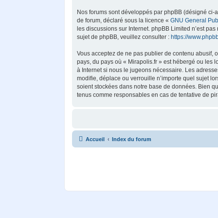
Nos forums sont développés par phpBB (désigné ci-aprè
de forum, déclaré sous la licence «
GNU General Publ
les discussions sur Internet. phpBB Limited n’est p
sujet de phpBB, veuillez consulter :
https://www.phpb
Vous acceptez de ne pas publier de contenu abusif, ob
pays, du pays où « Mirapolis.fr » est hébergé ou les 
à Internet si nous le jugeons nécessaire. Les adress
modifie, déplace ou verrouille n’importe quel sujet 
soient stockées dans notre base de données. Bien que 
tenus comme responsables en cas de tentative de pir
Accueil
Index du forum