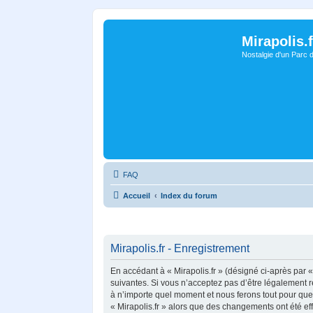
Mirapolis.f
Nostalgie d'un Parc 
FAQ
Accueil
Index du forum
Mirapolis.fr - Enregistrement
En accédant à « Mirapolis.fr » (désigné ci-après par « 
suivantes. Si vous n’acceptez pas d’être légalement re
à n’importe quel moment et nous ferons tout pour que v
« Mirapolis.fr » alors que des changements ont été ef