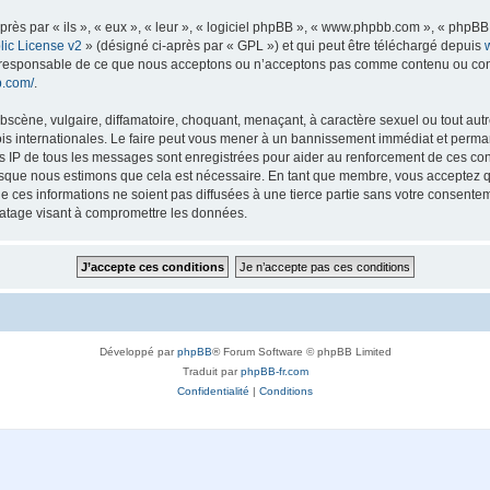
s par « ils », « eux », « leur », « logiciel phpBB », « www.phpbb.com », « phpBB L
ic License v2
» (désigné ci-après par « GPL ») et qui peut être téléchargé depuis
as responsable de ce que nous acceptons ou n’acceptons pas comme contenu ou con
b.com/
.
scène, vulgaire, diffamatoire, choquant, menaçant, à caractère sexuel ou tout autre
lois internationales. Le faire peut vous mener à un bannissement immédiat et perman
es IP de tous les messages sont enregistrées pour aider au renforcement de ces con
lorsque nous estimons que cela est nécessaire. En tant que membre, vous acceptez q
ces informations ne soient pas diffusées à une tierce partie sans votre consentemen
atage visant à compromettre les données.
Développé par
phpBB
® Forum Software © phpBB Limited
Traduit par
phpBB-fr.com
Confidentialité
|
Conditions