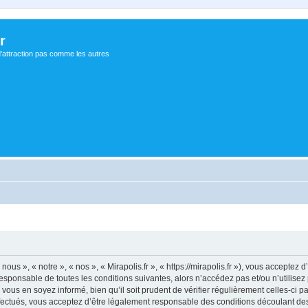
r
d'attraction pas comme les autres
nous », « notre », « nos », « Mirapolis.fr », « https://mirapolis.fr »), vous accepte
sponsable de toutes les conditions suivantes, alors n’accédez pas et/ou n’utilisez 
ous en soyez informé, bien qu’il soit prudent de vérifier régulièrement celles-ci p
fectués, vous acceptez d’être légalement responsable des conditions découlant des 