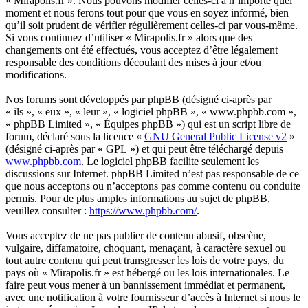
« Mirapolis.fr ». Nous pouvons modifier celles-ci à n’importe quel
moment et nous ferons tout pour que vous en soyez informé, bien
qu’il soit prudent de vérifier régulièrement celles-ci par vous-même.
Si vous continuez d’utiliser « Mirapolis.fr » alors que des
changements ont été effectués, vous acceptez d’être légalement
responsable des conditions découlant des mises à jour et/ou
modifications.
Nos forums sont développés par phpBB (désigné ci-après par
« ils », « eux », « leur », « logiciel phpBB », « www.phpbb.com »,
« phpBB Limited », « Équipes phpBB ») qui est un script libre de
forum, déclaré sous la licence «
GNU General Public License v2
»
(désigné ci-après par « GPL ») et qui peut être téléchargé depuis
www.phpbb.com
. Le logiciel phpBB facilite seulement les
discussions sur Internet. phpBB Limited n’est pas responsable de ce
que nous acceptons ou n’acceptons pas comme contenu ou conduite
permis. Pour de plus amples informations au sujet de phpBB,
veuillez consulter :
https://www.phpbb.com/
.
Vous acceptez de ne pas publier de contenu abusif, obscène,
vulgaire, diffamatoire, choquant, menaçant, à caractère sexuel ou
tout autre contenu qui peut transgresser les lois de votre pays, du
pays où « Mirapolis.fr » est hébergé ou les lois internationales. Le
faire peut vous mener à un bannissement immédiat et permanent,
avec une notification à votre fournisseur d’accès à Internet si nous le