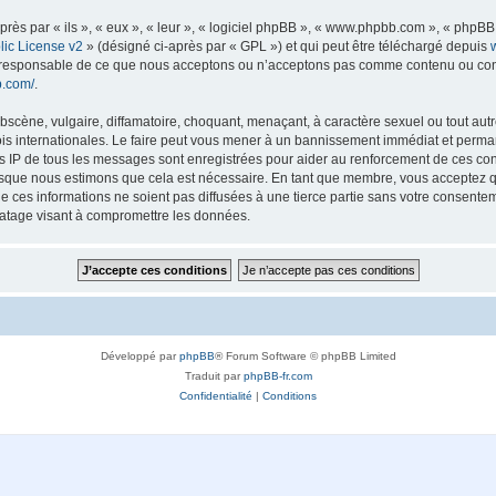
s par « ils », « eux », « leur », « logiciel phpBB », « www.phpbb.com », « phpBB L
ic License v2
» (désigné ci-après par « GPL ») et qui peut être téléchargé depuis
as responsable de ce que nous acceptons ou n’acceptons pas comme contenu ou con
b.com/
.
scène, vulgaire, diffamatoire, choquant, menaçant, à caractère sexuel ou tout autre
lois internationales. Le faire peut vous mener à un bannissement immédiat et perman
es IP de tous les messages sont enregistrées pour aider au renforcement de ces con
lorsque nous estimons que cela est nécessaire. En tant que membre, vous acceptez q
ces informations ne soient pas diffusées à une tierce partie sans votre consentemen
atage visant à compromettre les données.
Développé par
phpBB
® Forum Software © phpBB Limited
Traduit par
phpBB-fr.com
Confidentialité
|
Conditions