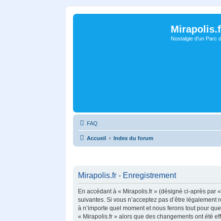
Mirapolis.f
Nostalgie d'un Parc 
FAQ
Accueil
Index du forum
Mirapolis.fr - Enregistrement
En accédant à « Mirapolis.fr » (désigné ci-après par « 
suivantes. Si vous n’acceptez pas d’être légalement re
à n’importe quel moment et nous ferons tout pour que v
« Mirapolis.fr » alors que des changements ont été ef