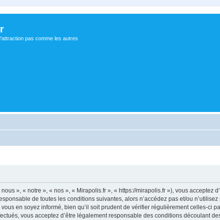
r
d'attraction pas comme les autres
nous », « notre », « nos », « Mirapolis.fr », « https://mirapolis.fr »), vous accepte
sponsable de toutes les conditions suivantes, alors n’accédez pas et/ou n’utilisez 
ous en soyez informé, bien qu’il soit prudent de vérifier régulièrement celles-ci p
fectués, vous acceptez d’être légalement responsable des conditions découlant des 