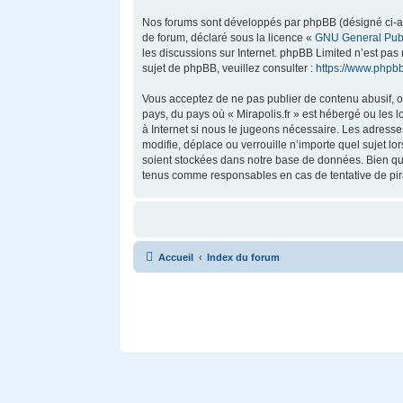
Nos forums sont développés par phpBB (désigné ci-aprè
de forum, déclaré sous la licence «
GNU General Publ
les discussions sur Internet. phpBB Limited n’est p
sujet de phpBB, veuillez consulter :
https://www.phpb
Vous acceptez de ne pas publier de contenu abusif, ob
pays, du pays où « Mirapolis.fr » est hébergé ou les 
à Internet si nous le jugeons nécessaire. Les adress
modifie, déplace ou verrouille n’importe quel sujet 
soient stockées dans notre base de données. Bien que 
tenus comme responsables en cas de tentative de pir
Accueil
Index du forum