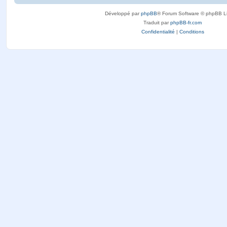
Développé par
phpBB
® Forum Software © phpBB L
Traduit par
phpBB-fr.com
Confidentialité
|
Conditions