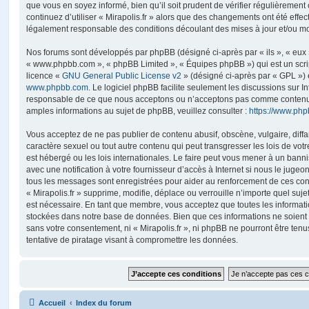
que vous en soyez informé, bien qu’il soit prudent de vérifier régulièrement
continuez d’utiliser « Mirapolis.fr » alors que des changements ont été effe
légalement responsable des conditions découlant des mises à jour et/ou mo
Nos forums sont développés par phpBB (désigné ci-après par « ils », « eux »,
« www.phpbb.com », « phpBB Limited », « Équipes phpBB ») qui est un script
licence «
GNU General Public License v2
» (désigné ci-après par « GPL ») 
www.phpbb.com
. Le logiciel phpBB facilite seulement les discussions sur I
responsable de ce que nous acceptons ou n’acceptons pas comme contenu 
amples informations au sujet de phpBB, veuillez consulter :
https://www.ph
Vous acceptez de ne pas publier de contenu abusif, obscène, vulgaire, diff
caractère sexuel ou tout autre contenu qui peut transgresser les lois de votr
est hébergé ou les lois internationales. Le faire peut vous mener à un ban
avec une notification à votre fournisseur d’accès à Internet si nous le juge
tous les messages sont enregistrées pour aider au renforcement de ces con
« Mirapolis.fr » supprime, modifie, déplace ou verrouille n’importe quel suj
est nécessaire. En tant que membre, vous acceptez que toutes les informati
stockées dans notre base de données. Bien que ces informations ne soient p
sans votre consentement, ni « Mirapolis.fr », ni phpBB ne pourront être t
tentative de piratage visant à compromettre les données.
Accueil
Index du forum