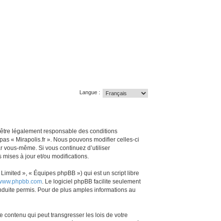
Langue :
z d’être légalement responsable des conditions
pas « Mirapolis.fr ». Nous pouvons modifier celles-ci
ar vous-même. Si vous continuez d’utiliser
mises à jour et/ou modifications.
imited », « Équipes phpBB ») qui est un script libre
www.phpbb.com
. Le logiciel phpBB facilite seulement
duite permis. Pour de plus amples informations au
 contenu qui peut transgresser les lois de votre