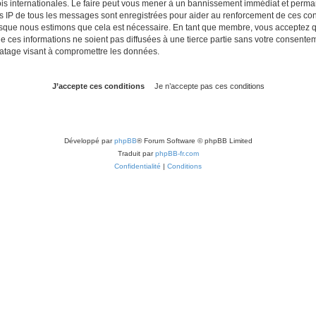
lois internationales. Le faire peut vous mener à un bannissement immédiat et perman
es IP de tous les messages sont enregistrées pour aider au renforcement de ces con
lorsque nous estimons que cela est nécessaire. En tant que membre, vous acceptez q
ces informations ne soient pas diffusées à une tierce partie sans votre consentemen
atage visant à compromettre les données.
Développé par
phpBB
® Forum Software © phpBB Limited
Traduit par
phpBB-fr.com
Confidentialité
|
Conditions