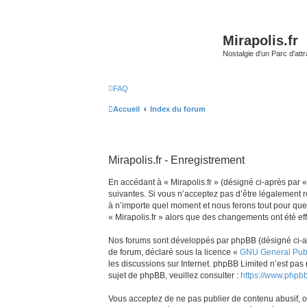
Mirapolis.fr
Nostalgie d'un Parc d'at
FAQ
Accueil
Index du forum
Mirapolis.fr - Enregistrement
En accédant à « Mirapolis.fr » (désigné ci-après par « 
suivantes. Si vous n’acceptez pas d’être légalement re
à n’importe quel moment et nous ferons tout pour que v
« Mirapolis.fr » alors que des changements ont été ef
Nos forums sont développés par phpBB (désigné ci-aprè
de forum, déclaré sous la licence «
GNU General Publ
les discussions sur Internet. phpBB Limited n’est p
sujet de phpBB, veuillez consulter :
https://www.phpb
Vous acceptez de ne pas publier de contenu abusif, ob