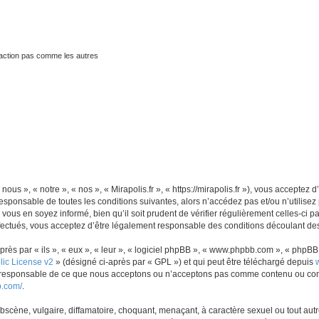
traction pas comme les autres
nous », « notre », « nos », « Mirapolis.fr », « https://mirapolis.fr »), vous accepte
sponsable de toutes les conditions suivantes, alors n’accédez pas et/ou n’utilisez 
ous en soyez informé, bien qu’il soit prudent de vérifier régulièrement celles-ci p
fectués, vous acceptez d’être légalement responsable des conditions découlant des 
s par « ils », « eux », « leur », « logiciel phpBB », « www.phpbb.com », « phpBB L
ic License v2
» (désigné ci-après par « GPL ») et qui peut être téléchargé depuis
as responsable de ce que nous acceptons ou n’acceptons pas comme contenu ou con
b.com/
.
scène, vulgaire, diffamatoire, choquant, menaçant, à caractère sexuel ou tout autre