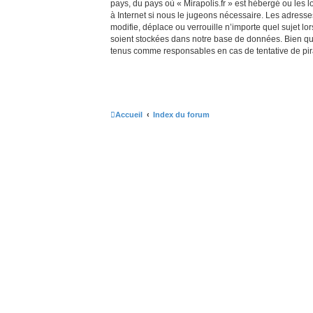
pays, du pays où « Mirapolis.fr » est hébergé ou les 
à Internet si nous le jugeons nécessaire. Les adress
modifie, déplace ou verrouille n’importe quel sujet 
soient stockées dans notre base de données. Bien que 
tenus comme responsables en cas de tentative de pir
Accueil
Index du forum