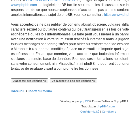
licence «
GNU General Public License v2
» (désigné ci-après par « GPL ») 
www.phpbb.com
. Le logiciel phpBB facilite seulement les discussions sur I
responsable de ce que nous acceptons ou n’acceptons pas comme contenu 
amples informations au sujet de phpBB, veuillez consulter :
https://www.ph
Vous acceptez de ne pas publier de contenu abusif, obscène, vulgaire, diff
caractère sexuel ou tout autre contenu qui peut transgresser les lois de votr
est hébergé ou les lois internationales. Le faire peut vous mener à un ban
avec une notification à votre fournisseur d’accès à Internet si nous le juge
tous les messages sont enregistrées pour aider au renforcement de ces con
« Mirapolis.fr » supprime, modifie, déplace ou verrouille n’importe quel suj
est nécessaire. En tant que membre, vous acceptez que toutes les informati
stockées dans notre base de données. Bien que ces informations ne soient p
sans votre consentement, ni « Mirapolis.fr », ni phpBB ne pourront être t
tentative de piratage visant à compromettre les données.
Accueil
Index du forum
Développé par
phpBB
® Forum Software © phpBB L
Traduit par
phpBB-fr.com
Confidentialité
|
Conditions