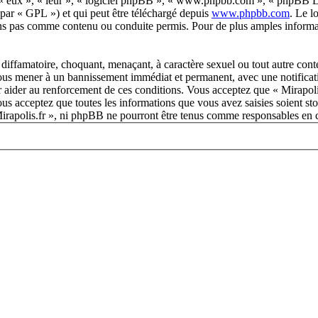
 « eux », « leur », « logiciel phpBB », « www.phpbb.com », « phpBB Lim
 par « GPL ») et qui peut être téléchargé depuis
www.phpbb.com
. Le l
ns pas comme contenu ou conduite permis. Pour de plus amples informat
diffamatoire, choquant, menaçant, à caractère sexuel ou tout autre conte
 vous mener à un bannissement immédiat et permanent, avec une notificati
r aider au renforcement de ces conditions. Vous acceptez que « Mirapoli
us acceptez que toutes les informations que vous avez saisies soient s
 Mirapolis.fr », ni phpBB ne pourront être tenus comme responsables en 