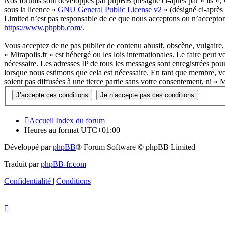
Nos forums sont développés par phpBB (désigné ci-après par « ils »,
sous la licence «
GNU General Public License v2
» (désigné ci-après
Limited n’est pas responsable de ce que nous acceptons ou n’accepto
https://www.phpbb.com/
.
Vous acceptez de ne pas publier de contenu abusif, obscène, vulgaire, 
« Mirapolis.fr » est hébergé ou les lois internationales. Le faire peut
nécessaire. Les adresses IP de tous les messages sont enregistrées pou
lorsque nous estimons que cela est nécessaire. En tant que membre, vo
soient pas diffusées à une tierce partie sans votre consentement, ni «
Accueil
Index du forum
Heures au format
UTC+01:00
Développé par
phpBB
® Forum Software © phpBB Limited
Traduit par
phpBB-fr.com
Confidentialité
|
Conditions