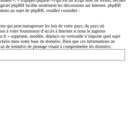
ited », « Équipes phpBB ») qui est un script libre de forum, déclaré
ogiciel phpBB facilite seulement les discussions sur Internet. phpBB
ions au sujet de phpBB, veuillez consulter :
nu qui peut transgresser les lois de votre pays, du pays où
on à votre fournisseur d’accès à Internet si nous le jugeons
s.fr » supprime, modifie, déplace ou verrouille n’importe quel sujet
tockées dans notre base de données. Bien que ces informations ne
cas de tentative de piratage visant à compromettre les données.