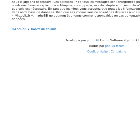
nous le jugeons nécessaire. Les adresses IP de tous les messages sont enregistrées po
conditions. Vous acceptez que « Mirapolis.fr » supprime, modifie, déplace ou verrouille n
que cela est nécessaire. En tant que membre, vous acceptez que toutes les information
dans notre base de données. Bien que ces informations ne soient pas diffusées à une ti
« Mirapolis.fr », ni phpBB ne pourront être tenus comme responsables en cas de tentativ
données.
Accueil
Index du forum
Développé par
phpBB
® Forum Software © phpBB L
Traduit par
phpBB-fr.com
Confidentialité
|
Conditions