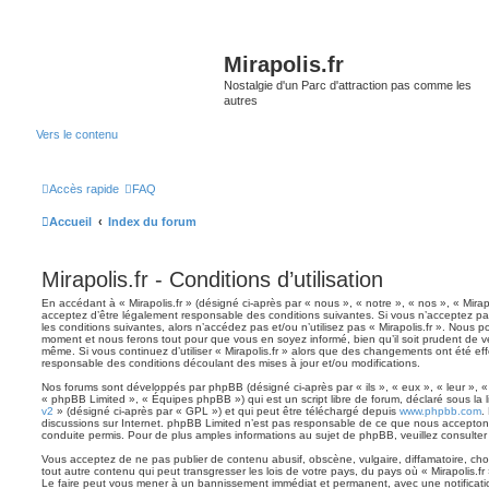
Mirapolis.fr
Nostalgie d'un Parc d'attraction pas comme les
autres
Vers le contenu
Accès rapide
FAQ
Accueil
Index du forum
Mirapolis.fr - Conditions d’utilisation
En accédant à « Mirapolis.fr » (désigné ci-après par « nous », « notre », « nos », « Mirapoli
acceptez d’être légalement responsable des conditions suivantes. Si vous n’acceptez pa
les conditions suivantes, alors n’accédez pas et/ou n’utilisez pas « Mirapolis.fr ». Nous p
moment et nous ferons tout pour que vous en soyez informé, bien qu’il soit prudent de vér
même. Si vous continuez d’utiliser « Mirapolis.fr » alors que des changements ont été ef
responsable des conditions découlant des mises à jour et/ou modifications.
Nos forums sont développés par phpBB (désigné ci-après par « ils », « eux », « leur », 
« phpBB Limited », « Équipes phpBB ») qui est un script libre de forum, déclaré sous la 
v2
» (désigné ci-après par « GPL ») et qui peut être téléchargé depuis
www.phpbb.com
.
discussions sur Internet. phpBB Limited n’est pas responsable de ce que nous accept
conduite permis. Pour de plus amples informations au sujet de phpBB, veuillez consulter
Vous acceptez de ne pas publier de contenu abusif, obscène, vulgaire, diffamatoire, ch
tout autre contenu qui peut transgresser les lois de votre pays, du pays où « Mirapolis.fr 
Le faire peut vous mener à un bannissement immédiat et permanent, avec une notification