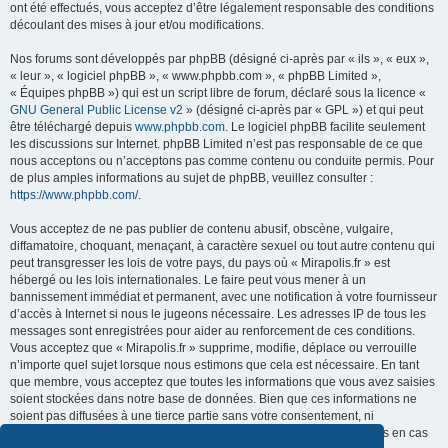
ont été effectués, vous acceptez d’être légalement responsable des conditions
découlant des mises à jour et/ou modifications.
Nos forums sont développés par phpBB (désigné ci-après par « ils », « eux »,
« leur », « logiciel phpBB », « www.phpbb.com », « phpBB Limited »,
« Équipes phpBB ») qui est un script libre de forum, déclaré sous la licence «
GNU General Public License v2
» (désigné ci-après par « GPL ») et qui peut
être téléchargé depuis
www.phpbb.com
. Le logiciel phpBB facilite seulement
les discussions sur Internet. phpBB Limited n’est pas responsable de ce que
nous acceptons ou n’acceptons pas comme contenu ou conduite permis. Pour
de plus amples informations au sujet de phpBB, veuillez consulter :
https://www.phpbb.com/
.
Vous acceptez de ne pas publier de contenu abusif, obscène, vulgaire,
diffamatoire, choquant, menaçant, à caractère sexuel ou tout autre contenu qui
peut transgresser les lois de votre pays, du pays où « Mirapolis.fr » est
hébergé ou les lois internationales. Le faire peut vous mener à un
bannissement immédiat et permanent, avec une notification à votre fournisseur
d’accès à Internet si nous le jugeons nécessaire. Les adresses IP de tous les
messages sont enregistrées pour aider au renforcement de ces conditions.
Vous acceptez que « Mirapolis.fr » supprime, modifie, déplace ou verrouille
n’importe quel sujet lorsque nous estimons que cela est nécessaire. En tant
que membre, vous acceptez que toutes les informations que vous avez saisies
soient stockées dans notre base de données. Bien que ces informations ne
soient pas diffusées à une tierce partie sans votre consentement, ni
« Mirapolis.fr », ni phpBB ne pourront être tenus comme responsables en cas