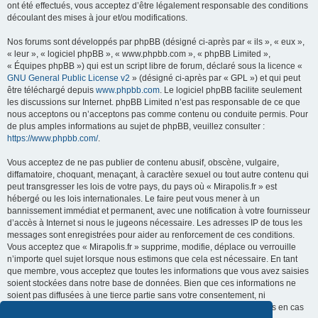
ont été effectués, vous acceptez d’être légalement responsable des conditions
découlant des mises à jour et/ou modifications.
Nos forums sont développés par phpBB (désigné ci-après par « ils », « eux »,
« leur », « logiciel phpBB », « www.phpbb.com », « phpBB Limited »,
« Équipes phpBB ») qui est un script libre de forum, déclaré sous la licence «
GNU General Public License v2
» (désigné ci-après par « GPL ») et qui peut
être téléchargé depuis
www.phpbb.com
. Le logiciel phpBB facilite seulement
les discussions sur Internet. phpBB Limited n’est pas responsable de ce que
nous acceptons ou n’acceptons pas comme contenu ou conduite permis. Pour
de plus amples informations au sujet de phpBB, veuillez consulter :
https://www.phpbb.com/
.
Vous acceptez de ne pas publier de contenu abusif, obscène, vulgaire,
diffamatoire, choquant, menaçant, à caractère sexuel ou tout autre contenu qui
peut transgresser les lois de votre pays, du pays où « Mirapolis.fr » est
hébergé ou les lois internationales. Le faire peut vous mener à un
bannissement immédiat et permanent, avec une notification à votre fournisseur
d’accès à Internet si nous le jugeons nécessaire. Les adresses IP de tous les
messages sont enregistrées pour aider au renforcement de ces conditions.
Vous acceptez que « Mirapolis.fr » supprime, modifie, déplace ou verrouille
n’importe quel sujet lorsque nous estimons que cela est nécessaire. En tant
que membre, vous acceptez que toutes les informations que vous avez saisies
soient stockées dans notre base de données. Bien que ces informations ne
soient pas diffusées à une tierce partie sans votre consentement, ni
« Mirapolis.fr », ni phpBB ne pourront être tenus comme responsables en cas