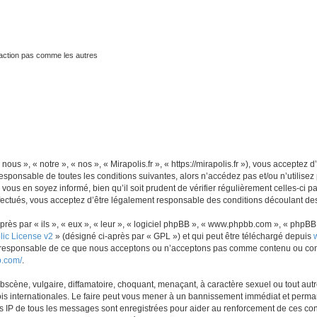
traction pas comme les autres
nous », « notre », « nos », « Mirapolis.fr », « https://mirapolis.fr »), vous accepte
sponsable de toutes les conditions suivantes, alors n’accédez pas et/ou n’utilisez 
ous en soyez informé, bien qu’il soit prudent de vérifier régulièrement celles-ci p
fectués, vous acceptez d’être légalement responsable des conditions découlant des 
s par « ils », « eux », « leur », « logiciel phpBB », « www.phpbb.com », « phpBB L
ic License v2
» (désigné ci-après par « GPL ») et qui peut être téléchargé depuis
as responsable de ce que nous acceptons ou n’acceptons pas comme contenu ou con
b.com/
.
scène, vulgaire, diffamatoire, choquant, menaçant, à caractère sexuel ou tout autre
lois internationales. Le faire peut vous mener à un bannissement immédiat et perman
es IP de tous les messages sont enregistrées pour aider au renforcement de ces con