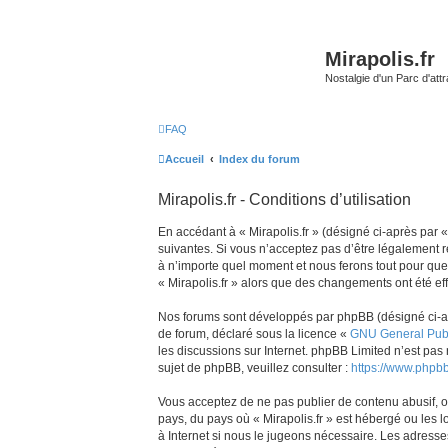
Mirapolis.fr
Nostalgie d'un Parc d'at
FAQ
Accueil
Index du forum
Mirapolis.fr - Conditions d’utilisation
En accédant à « Mirapolis.fr » (désigné ci-après par « 
suivantes. Si vous n’acceptez pas d’être légalement re
à n’importe quel moment et nous ferons tout pour que v
« Mirapolis.fr » alors que des changements ont été ef
Nos forums sont développés par phpBB (désigné ci-aprè
de forum, déclaré sous la licence «
GNU General Publ
les discussions sur Internet. phpBB Limited n’est p
sujet de phpBB, veuillez consulter :
https://www.phpb
Vous acceptez de ne pas publier de contenu abusif, ob
pays, du pays où « Mirapolis.fr » est hébergé ou les 
à Internet si nous le jugeons nécessaire. Les adress