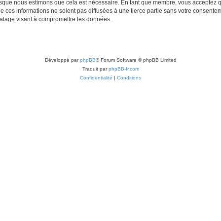
lorsque nous estimons que cela est nécessaire. En tant que membre, vous acceptez q
ces informations ne soient pas diffusées à une tierce partie sans votre consentemen
atage visant à compromettre les données.
Développé par
phpBB
® Forum Software © phpBB Limited
Traduit par
phpBB-fr.com
Confidentialité
|
Conditions