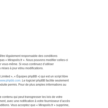
z d’être légalement responsable des conditions
pas « Mirapolis.fr ». Nous pouvons modifier celles-ci
ar vous-même. Si vous continuez d’utiliser
mises à jour et/ou modifications.
imited », « Équipes phpBB ») qui est un script libre
www.phpbb.com
. Le logiciel phpBB facilite seulement
duite permis. Pour de plus amples informations au
 contenu qui peut transgresser les lois de votre
ent, avec une notification à votre fournisseur d’accès
ditions. Vous acceptez que « Mirapolis.fr » supprime,