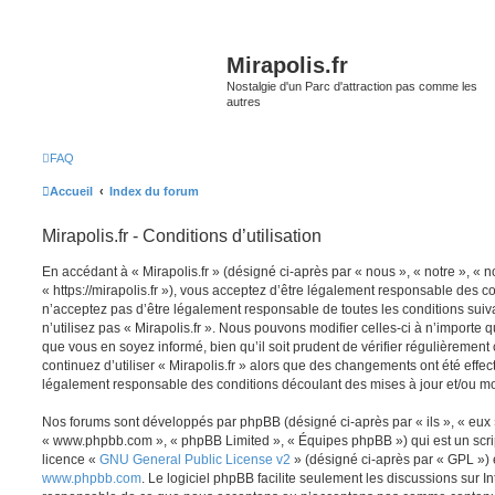
Mirapolis.fr
Nostalgie d'un Parc d'attraction pas comme les
autres
FAQ
Accueil
Index du forum
Mirapolis.fr - Conditions d’utilisation
En accédant à « Mirapolis.fr » (désigné ci-après par « nous », « notre », « no
« https://mirapolis.fr »), vous acceptez d’être légalement responsable des c
n’acceptez pas d’être légalement responsable de toutes les conditions suiv
n’utilisez pas « Mirapolis.fr ». Nous pouvons modifier celles-ci à n’importe
que vous en soyez informé, bien qu’il soit prudent de vérifier régulièrement
continuez d’utiliser « Mirapolis.fr » alors que des changements ont été effe
légalement responsable des conditions découlant des mises à jour et/ou mo
Nos forums sont développés par phpBB (désigné ci-après par « ils », « eux »,
« www.phpbb.com », « phpBB Limited », « Équipes phpBB ») qui est un script
licence «
GNU General Public License v2
» (désigné ci-après par « GPL ») 
www.phpbb.com
. Le logiciel phpBB facilite seulement les discussions sur I