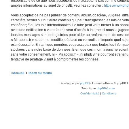
responsable de ce que nous acceptons ou n’acceptons pas comme contenu 
amples informations au sujet de phpBB, veuillez consulter :
https://www.ph
Vous acceptez de ne pas publier de contenu abusif, obscène, vulgaire, diff
caractère sexuel ou tout autre contenu qui peut transgresser les lois de votr
est hébergé ou les lois internationales. Le faire peut vous mener à un ban
avec une notification à votre fournisseur d’accès à Internet si nous le juge
tous les messages sont enregistrées pour aider au renforcement de ces con
« Mirapolis.fr » supprime, modifie, déplace ou verrouille n’importe quel suj
est nécessaire. En tant que membre, vous acceptez que toutes les informati
stockées dans notre base de données. Bien que ces informations ne soient p
sans votre consentement, ni « Mirapolis.fr », ni phpBB ne pourront être t
tentative de piratage visant à compromettre les données.
Accueil
Index du forum
Développé par
phpBB
® Forum Software © phpBB L
Traduit par
phpBB-fr.com
Confidentialité
|
Conditions