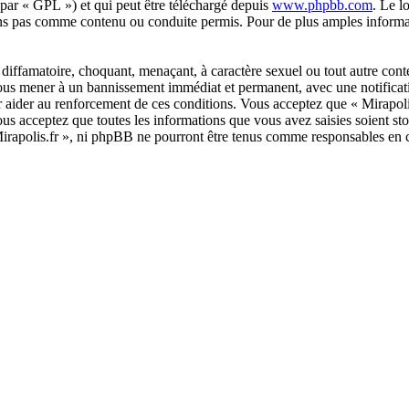
 par « GPL ») et qui peut être téléchargé depuis
www.phpbb.com
. Le l
ns pas comme contenu ou conduite permis. Pour de plus amples informat
diffamatoire, choquant, menaçant, à caractère sexuel ou tout autre conte
 vous mener à un bannissement immédiat et permanent, avec une notificati
r aider au renforcement de ces conditions. Vous acceptez que « Mirapoli
us acceptez que toutes les informations que vous avez saisies soient s
 Mirapolis.fr », ni phpBB ne pourront être tenus comme responsables en 