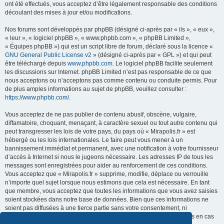
ont été effectués, vous acceptez d’être légalement responsable des conditions
découlant des mises à jour et/ou modifications.
Nos forums sont développés par phpBB (désigné ci-après par « ils », « eux »,
« leur », « logiciel phpBB », « www.phpbb.com », « phpBB Limited »,
« Équipes phpBB ») qui est un script libre de forum, déclaré sous la licence «
GNU General Public License v2
» (désigné ci-après par « GPL ») et qui peut
être téléchargé depuis
www.phpbb.com
. Le logiciel phpBB facilite seulement
les discussions sur Internet. phpBB Limited n’est pas responsable de ce que
nous acceptons ou n’acceptons pas comme contenu ou conduite permis. Pour
de plus amples informations au sujet de phpBB, veuillez consulter :
https://www.phpbb.com/
.
Vous acceptez de ne pas publier de contenu abusif, obscène, vulgaire,
diffamatoire, choquant, menaçant, à caractère sexuel ou tout autre contenu qui
peut transgresser les lois de votre pays, du pays où « Mirapolis.fr » est
hébergé ou les lois internationales. Le faire peut vous mener à un
bannissement immédiat et permanent, avec une notification à votre fournisseur
d’accès à Internet si nous le jugeons nécessaire. Les adresses IP de tous les
messages sont enregistrées pour aider au renforcement de ces conditions.
Vous acceptez que « Mirapolis.fr » supprime, modifie, déplace ou verrouille
n’importe quel sujet lorsque nous estimons que cela est nécessaire. En tant
que membre, vous acceptez que toutes les informations que vous avez saisies
soient stockées dans notre base de données. Bien que ces informations ne
soient pas diffusées à une tierce partie sans votre consentement, ni
« Mirapolis.fr », ni phpBB ne pourront être tenus comme responsables en cas