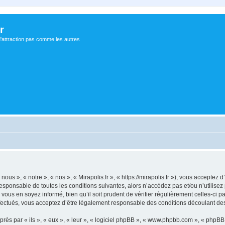
r
d'attraction pas comme les autres
nous », « notre », « nos », « Mirapolis.fr », « https://mirapolis.fr »), vous accepte
sponsable de toutes les conditions suivantes, alors n’accédez pas et/ou n’utilisez 
ous en soyez informé, bien qu’il soit prudent de vérifier régulièrement celles-ci p
fectués, vous acceptez d’être légalement responsable des conditions découlant des 
s par « ils », « eux », « leur », « logiciel phpBB », « www.phpbb.com », « phpBB L