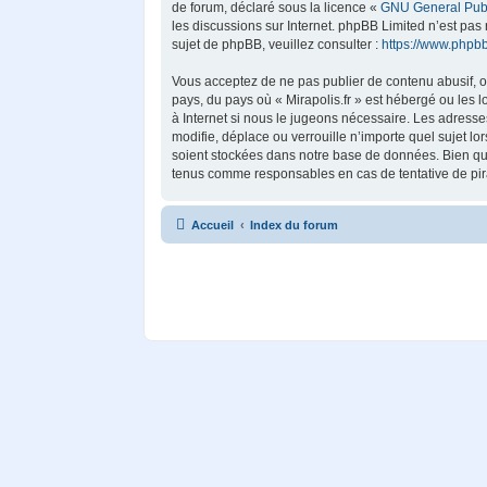
de forum, déclaré sous la licence «
GNU General Publ
les discussions sur Internet. phpBB Limited n’est p
sujet de phpBB, veuillez consulter :
https://www.phpb
Vous acceptez de ne pas publier de contenu abusif, ob
pays, du pays où « Mirapolis.fr » est hébergé ou les 
à Internet si nous le jugeons nécessaire. Les adress
modifie, déplace ou verrouille n’importe quel sujet 
soient stockées dans notre base de données. Bien que 
tenus comme responsables en cas de tentative de pir
Accueil
Index du forum