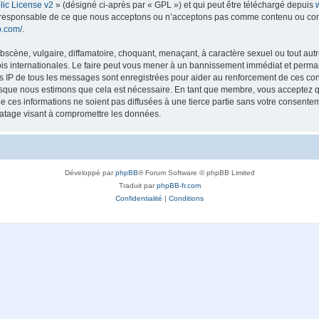
ic License v2
» (désigné ci-après par « GPL ») et qui peut être téléchargé depuis
as responsable de ce que nous acceptons ou n’acceptons pas comme contenu ou con
b.com/
.
scène, vulgaire, diffamatoire, choquant, menaçant, à caractère sexuel ou tout autre
lois internationales. Le faire peut vous mener à un bannissement immédiat et perman
es IP de tous les messages sont enregistrées pour aider au renforcement de ces con
lorsque nous estimons que cela est nécessaire. En tant que membre, vous acceptez q
ces informations ne soient pas diffusées à une tierce partie sans votre consentemen
atage visant à compromettre les données.
Développé par
phpBB
® Forum Software © phpBB Limited
Traduit par
phpBB-fr.com
Confidentialité
|
Conditions