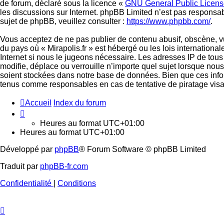
de forum, déclaré sous la licence «
GNU General Public Licens
les discussions sur Internet. phpBB Limited n’est pas respon
sujet de phpBB, veuillez consulter :
https://www.phpbb.com/
.
Vous acceptez de ne pas publier de contenu abusif, obscène, vul
du pays où « Mirapolis.fr » est hébergé ou les lois internation
Internet si nous le jugeons nécessaire. Les adresses IP de tou
modifie, déplace ou verrouille n’importe quel sujet lorsque no
soient stockées dans notre base de données. Bien que ces inform
tenus comme responsables en cas de tentative de piratage vis
Accueil
Index du forum
Heures au format
UTC+01:00
Heures au format
UTC+01:00
Développé par
phpBB
® Forum Software © phpBB Limited
Traduit par
phpBB-fr.com
Confidentialité
|
Conditions