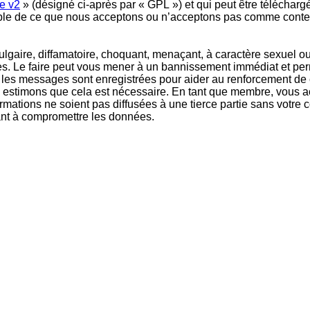
e v2
» (désigné ci-après par « GPL ») et qui peut être téléchar
sable de ce que nous acceptons ou n’acceptons pas comme conte
gaire, diffamatoire, choquant, menaçant, à caractère sexuel ou t
ales. Le faire peut vous mener à un bannissement immédiat et per
s les messages sont enregistrées pour aider au renforcement de 
us estimons que cela est nécessaire. En tant que membre, vous a
ations ne soient pas diffusées à une tierce partie sans votre c
ant à compromettre les données.