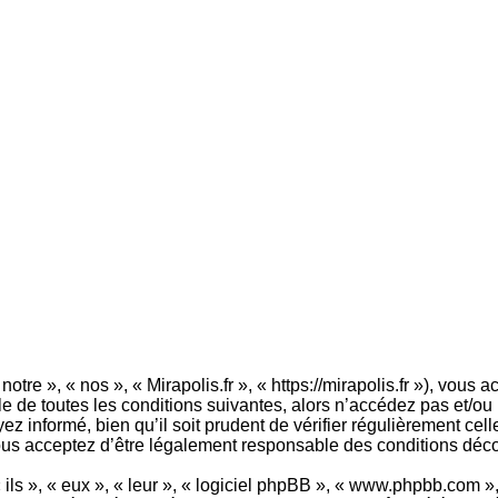
notre », « nos », « Mirapolis.fr », « https://mirapolis.fr »), vou
de toutes les conditions suivantes, alors n’accédez pas et/ou n’
 informé, bien qu’il soit prudent de vérifier régulièrement cell
vous acceptez d’être légalement responsable des conditions déco
ls », « eux », « leur », « logiciel phpBB », « www.phpbb.com »,