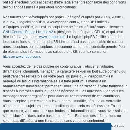
ont été effectués, vous acceptez d’être légalement responsable des conditions
découlant des mises à jour et/ou modifications.
Nos forums sont développés par phpBB (désigné ci-après par « ils », « eux »,
« leur », « logiciel phpBB », « www.phpbb.com », « phpBB Limited »,
« Équipes phpBB ») qui est un script libre de forum, déclaré sous la licence «
GNU General Public License v2
» (désigné ci-après par « GPL ») et qui peut
être téléchargé depuis
www.phpbb.com
. Le logiciel phpBB facilite seulement
les discussions sur Internet. phpBB Limited n’est pas responsable de ce que
nous acceptons ou n’acceptons pas comme contenu ou conduite permis. Pour
de plus amples informations au sujet de phpBB, veuillez consulter :
https://www.phpbb.com/
.
Vous acceptez de ne pas publier de contenu abusif, obscène, vulgaire,
diffamatoire, choquant, menaçant, à caractère sexuel ou tout autre contenu qui
peut transgresser les lois de votre pays, du pays où « Mirapolis.fr » est
hébergé ou les lois internationales. Le faire peut vous mener à un
bannissement immédiat et permanent, avec une notification à votre fournisseur
d’accès à Internet si nous le jugeons nécessaire. Les adresses IP de tous les
messages sont enregistrées pour aider au renforcement de ces conditions.
Vous acceptez que « Mirapolis.fr » supprime, modifie, déplace ou verrouille
n’importe quel sujet lorsque nous estimons que cela est nécessaire. En tant
que membre, vous acceptez que toutes les informations que vous avez saisies
soient stockées dans notre base de données. Bien que ces informations ne
soient pas diffusées à une tierce partie sans votre consentement, ni
« Mirapolis.fr », ni phpBB ne pourront être tenus comme responsables en cas