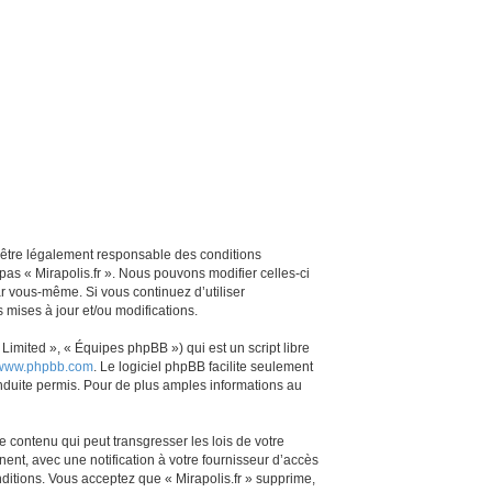
z d’être légalement responsable des conditions
pas « Mirapolis.fr ». Nous pouvons modifier celles-ci
ar vous-même. Si vous continuez d’utiliser
mises à jour et/ou modifications.
imited », « Équipes phpBB ») qui est un script libre
www.phpbb.com
. Le logiciel phpBB facilite seulement
duite permis. Pour de plus amples informations au
 contenu qui peut transgresser les lois de votre
ent, avec une notification à votre fournisseur d’accès
ditions. Vous acceptez que « Mirapolis.fr » supprime,