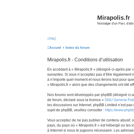
Mirapolis.fr
Nostalgie d'un Parc d'at
FAQ
Accueil
Index du forum
Mirapolis.fr - Conditions d’utilisation
En accédant à « Mirapolis.fr » (désigné ci-après par « 
suivantes. Si vous n’acceptez pas d’être légalement re
à n’importe quel moment et nous ferons tout pour que v
« Mirapolis.fr » alors que des changements ont été ef
Nos forums sont développés par phpBB (désigné ci-aprè
de forum, déclaré sous la licence «
GNU General Publ
les discussions sur Internet. phpBB Limited n’est p
sujet de phpBB, veuillez consulter :
https://www.phpb
Vous acceptez de ne pas publier de contenu abusif, ob
pays, du pays où « Mirapolis.fr » est hébergé ou les 
à Internet si nous le jugeons nécessaire. Les adress