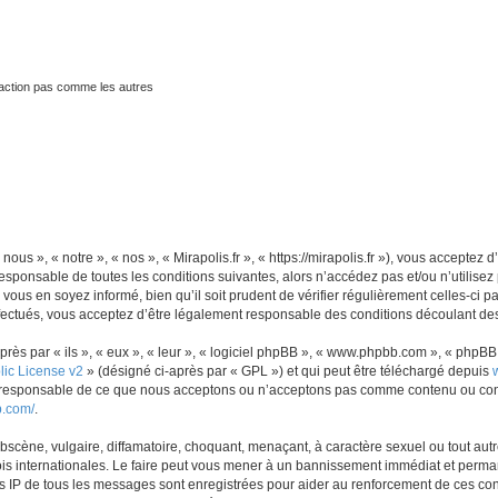
traction pas comme les autres
nous », « notre », « nos », « Mirapolis.fr », « https://mirapolis.fr »), vous accepte
sponsable de toutes les conditions suivantes, alors n’accédez pas et/ou n’utilisez 
ous en soyez informé, bien qu’il soit prudent de vérifier régulièrement celles-ci p
fectués, vous acceptez d’être légalement responsable des conditions découlant des 
s par « ils », « eux », « leur », « logiciel phpBB », « www.phpbb.com », « phpBB L
ic License v2
» (désigné ci-après par « GPL ») et qui peut être téléchargé depuis
as responsable de ce que nous acceptons ou n’acceptons pas comme contenu ou con
b.com/
.
scène, vulgaire, diffamatoire, choquant, menaçant, à caractère sexuel ou tout autre
lois internationales. Le faire peut vous mener à un bannissement immédiat et perman
es IP de tous les messages sont enregistrées pour aider au renforcement de ces con