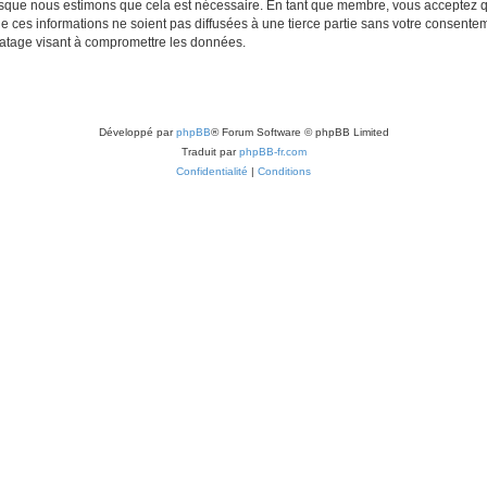
lorsque nous estimons que cela est nécessaire. En tant que membre, vous acceptez q
ces informations ne soient pas diffusées à une tierce partie sans votre consentemen
atage visant à compromettre les données.
Développé par
phpBB
® Forum Software © phpBB Limited
Traduit par
phpBB-fr.com
Confidentialité
|
Conditions