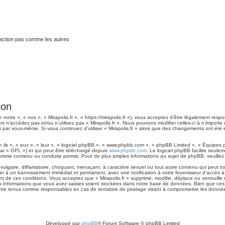
traction pas comme les autres
ion
 notre », « nos », « Mirapolis.fr », « https://mirapolis.fr »), vous acceptez d’être légalement res
rs n’accédez pas et/ou n’utilisez pas « Mirapolis.fr ». Nous pouvons modifier celles-ci à n’impor
es-ci par vous-même. Si vous continuez d’utiliser « Mirapolis.fr » alors que des changements ont é
ls », « eux », « leur », « logiciel phpBB », « www.phpbb.com », « phpBB Limited », « Équipes ph
ar « GPL ») et qui peut être téléchargé depuis
www.phpbb.com
. Le logiciel phpBB facilite seule
me contenu ou conduite permis. Pour de plus amples informations au sujet de phpBB, veuillez 
lgaire, diffamatoire, choquant, menaçant, à caractère sexuel ou tout autre contenu qui peut tran
ner à un bannissement immédiat et permanent, avec une notification à votre fournisseur d’accès à
 de ces conditions. Vous acceptez que « Mirapolis.fr » supprime, modifie, déplace ou verrouille 
 informations que vous avez saisies soient stockées dans notre base de données. Bien que ces i
 être tenus comme responsables en cas de tentative de piratage visant à compromettre les donné
Développé par
phpBB
® Forum Software © phpBB Limited