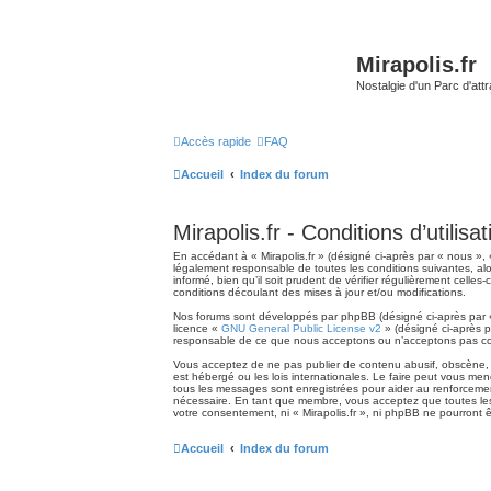
Mirapolis.fr
Nostalgie d'un Parc d'at
Accès rapide
FAQ
Accueil
Index du forum
Mirapolis.fr - Conditions d’utilisat
En accédant à « Mirapolis.fr » (désigné ci-après par « nous », «
légalement responsable de toutes les conditions suivantes, alo
informé, bien qu’il soit prudent de vérifier régulièrement cell
conditions découlant des mises à jour et/ou modifications.
Nos forums sont développés par phpBB (désigné ci-après par « i
licence «
GNU General Public License v2
» (désigné ci-après p
responsable de ce que nous acceptons ou n’acceptons pas com
Vous acceptez de ne pas publier de contenu abusif, obscène, vu
est hébergé ou les lois internationales. Le faire peut vous me
tous les messages sont enregistrées pour aider au renforcement
nécessaire. En tant que membre, vous acceptez que toutes les
votre consentement, ni « Mirapolis.fr », ni phpBB ne pourront
Accueil
Index du forum