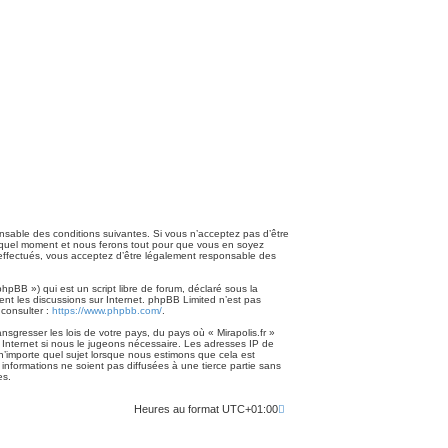
ponsable des conditions suivantes. Si vous n’acceptez pas d’être
te quel moment et nous ferons tout pour que vous en soyez
té effectués, vous acceptez d’être légalement responsable des
pBB ») qui est un script libre de forum, déclaré sous la
ment les discussions sur Internet. phpBB Limited n’est pas
consulter :
https://www.phpbb.com/
.
sgresser les lois de votre pays, du pays où « Mirapolis.fr »
 Internet si nous le jugeons nécessaire. Les adresses IP de
n’importe quel sujet lorsque nous estimons que cela est
nformations ne soient pas diffusées à une tierce partie sans
es.
Heures au format
UTC+01:00