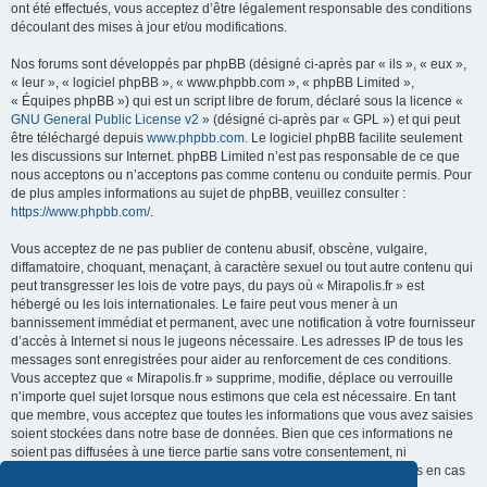
ont été effectués, vous acceptez d’être légalement responsable des conditions
découlant des mises à jour et/ou modifications.
Nos forums sont développés par phpBB (désigné ci-après par « ils », « eux »,
« leur », « logiciel phpBB », « www.phpbb.com », « phpBB Limited »,
« Équipes phpBB ») qui est un script libre de forum, déclaré sous la licence «
GNU General Public License v2
» (désigné ci-après par « GPL ») et qui peut
être téléchargé depuis
www.phpbb.com
. Le logiciel phpBB facilite seulement
les discussions sur Internet. phpBB Limited n’est pas responsable de ce que
nous acceptons ou n’acceptons pas comme contenu ou conduite permis. Pour
de plus amples informations au sujet de phpBB, veuillez consulter :
https://www.phpbb.com/
.
Vous acceptez de ne pas publier de contenu abusif, obscène, vulgaire,
diffamatoire, choquant, menaçant, à caractère sexuel ou tout autre contenu qui
peut transgresser les lois de votre pays, du pays où « Mirapolis.fr » est
hébergé ou les lois internationales. Le faire peut vous mener à un
bannissement immédiat et permanent, avec une notification à votre fournisseur
d’accès à Internet si nous le jugeons nécessaire. Les adresses IP de tous les
messages sont enregistrées pour aider au renforcement de ces conditions.
Vous acceptez que « Mirapolis.fr » supprime, modifie, déplace ou verrouille
n’importe quel sujet lorsque nous estimons que cela est nécessaire. En tant
que membre, vous acceptez que toutes les informations que vous avez saisies
soient stockées dans notre base de données. Bien que ces informations ne
soient pas diffusées à une tierce partie sans votre consentement, ni
« Mirapolis.fr », ni phpBB ne pourront être tenus comme responsables en cas