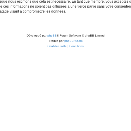
lorsque nous estimons que cela est nécessaire. En tant que membre, vous acceptez q
ces informations ne soient pas diffusées à une tierce partie sans votre consentemen
atage visant à compromettre les données.
Développé par
phpBB
® Forum Software © phpBB Limited
Traduit par
phpBB-fr.com
Confidentialité
|
Conditions