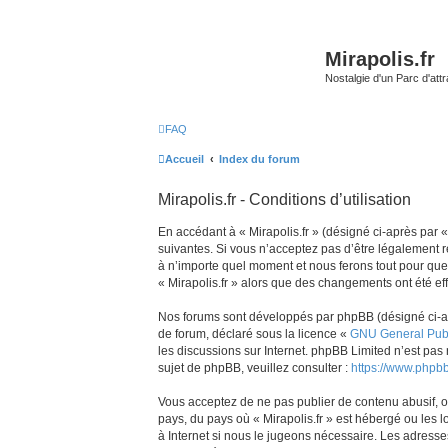
Mirapolis.fr
Nostalgie d'un Parc d'at
FAQ
Accueil
Index du forum
Mirapolis.fr - Conditions d’utilisation
En accédant à « Mirapolis.fr » (désigné ci-après par « 
suivantes. Si vous n’acceptez pas d’être légalement re
à n’importe quel moment et nous ferons tout pour que v
« Mirapolis.fr » alors que des changements ont été ef
Nos forums sont développés par phpBB (désigné ci-aprè
de forum, déclaré sous la licence «
GNU General Publ
les discussions sur Internet. phpBB Limited n’est p
sujet de phpBB, veuillez consulter :
https://www.phpb
Vous acceptez de ne pas publier de contenu abusif, ob
pays, du pays où « Mirapolis.fr » est hébergé ou les 
à Internet si nous le jugeons nécessaire. Les adress