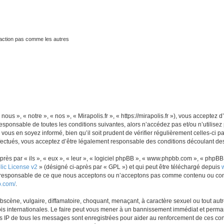
traction pas comme les autres
nous », « notre », « nos », « Mirapolis.fr », « https://mirapolis.fr »), vous accepte
sponsable de toutes les conditions suivantes, alors n’accédez pas et/ou n’utilisez 
ous en soyez informé, bien qu’il soit prudent de vérifier régulièrement celles-ci p
fectués, vous acceptez d’être légalement responsable des conditions découlant des 
s par « ils », « eux », « leur », « logiciel phpBB », « www.phpbb.com », « phpBB L
ic License v2
» (désigné ci-après par « GPL ») et qui peut être téléchargé depuis
as responsable de ce que nous acceptons ou n’acceptons pas comme contenu ou con
b.com/
.
scène, vulgaire, diffamatoire, choquant, menaçant, à caractère sexuel ou tout autre
lois internationales. Le faire peut vous mener à un bannissement immédiat et perman
es IP de tous les messages sont enregistrées pour aider au renforcement de ces con