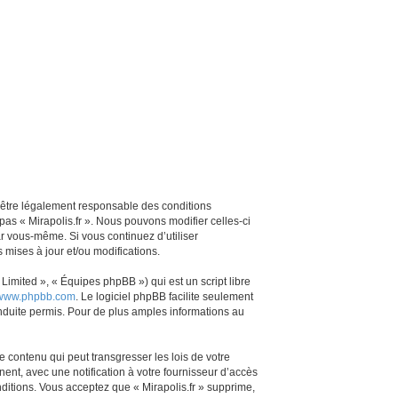
z d’être légalement responsable des conditions
pas « Mirapolis.fr ». Nous pouvons modifier celles-ci
ar vous-même. Si vous continuez d’utiliser
mises à jour et/ou modifications.
imited », « Équipes phpBB ») qui est un script libre
www.phpbb.com
. Le logiciel phpBB facilite seulement
duite permis. Pour de plus amples informations au
 contenu qui peut transgresser les lois de votre
ent, avec une notification à votre fournisseur d’accès
ditions. Vous acceptez que « Mirapolis.fr » supprime,